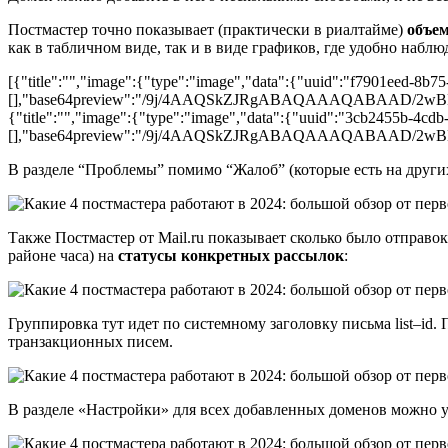
Постмастер точно показывает (практически в риалтайме)
объе
как в табличном виде, так и в виде графиков, где удобно наблю
[{"title":"","image":{"type":"image","data":{"uuid":"f7901eed-8b75
[],"base64preview":"/9j/4AAQSkZJRgABAQAAAQAB
{"title":"","image":{"type":"image","data":{"uuid":"3cb2455b-4cdb
[],"base64preview":"/9j/4AAQSkZJRgABAQAAAQA
В разделе “Проблемы” помимо “Жалоб” (которые есть на друг
Также Постмастер от Mail.ru показывает сколько было отправок
районе часа) на
статусы конкретных рассылок
:
Группировка тут идет по системному заголовку письма list–id.
транзакционных писем.
В разделе «Настройки» для всех добавленных доменов можно 