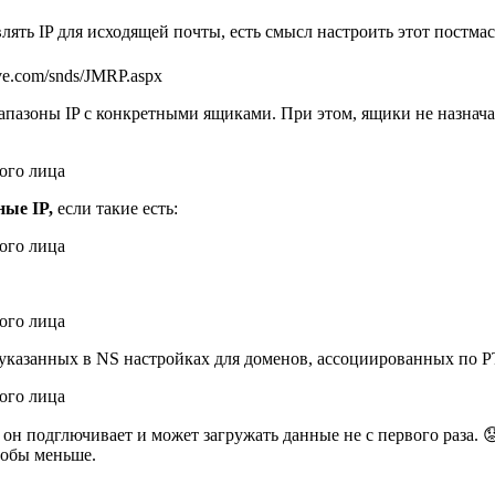
ять IP для исходящей почты, есть смысл настроить этот постмаст
live.com/snds/JMRP.aspx
иапазоны IP с конкретными ящиками. При этом, ящики не назнача
ные IP,
если такие есть:
указанных в NS настройках для доменов, ассоциированных по PT
 он подглючивает и может загружать данные не с первого раза. 
чтобы меньше.