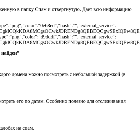
оженную в папку Спам и отвергнутую. Дает всю информацию
pe":"png","color":"0e68ed","hash":"","external_service":
CQgKCgkICQkKDA8MCgsOCwkJDRENDg8QEBEQCgwSExIQE
pe":"png","color":"d9dddf","hash":"","external_service":
UGCQgKCgkICQkKDA8MCgsOCwkJDRENDg8QEBEQCgwSEx
 найден”
.
аждого домена можно посмотреть с небольшой задержкой (в
мотреть его по датам. Особенно полезно для отслеживания
алобах на спам.