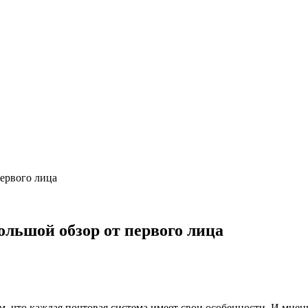
первого лица
большой обзор от первого лица
м, что каждая почтовая система имеет свои особенности. И мнени