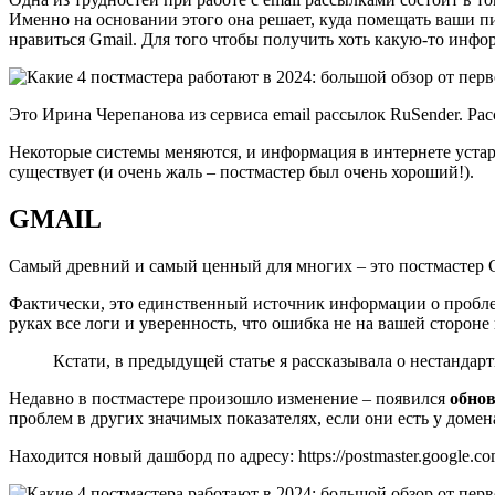
Именно на основании этого она решает, куда помещать ваши пи
нравиться Gmail. Для того чтобы получить хоть какую-то инф
Это Ирина Черепанова из сервиса email рассылок RuSender. Ра
Некоторые системы меняются, и информация в интернете устаре
существует (и очень жаль – постмастер был очень хороший!).
GMAIL
Самый древний и самый ценный для многих – это постмастер Gm
Фактически, это единственный источник информации о проблем
руках все логи и уверенность, что ошибка не на вашей стороне
Кстати, в предыдущей статье я рассказывала о нестандарт
Недавно в постмастере произошло изменение – появился
обно
проблем в других значимых показателях, если они есть у домен
Находится новый дашборд по адресу: https://postmaster.google.co