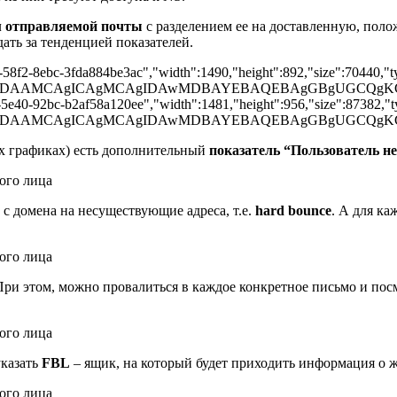
м отправляемой почты
с разделением ее на доставленную, пол
дать за тенденцией показателей.
-58f2-8ebc-3fda884be3ac","width":1490,"height":892,"size":70440,"ty
AAD/2wBDAAMCAgICAgMCAgIDAwMDBAYEBAQEBAgGBgUG
-5e40-92bc-b2af58a120ee","width":1481,"height":956,"size":87382,"ty
BAAD/2wBDAAMCAgICAgMCAgIDAwMDBAYEBAQEBAgGBg
их графиках) есть дополнительный
показатель “Пользователь не
 с домена на несуществующие адреса, т.е.
hard bounce
. А для к
 При этом, можно провалиться в каждое конкретное письмо и пос
указать
FBL
– ящик, на который будет приходить информация о ж