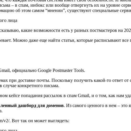
сьма – в спам, инбокс или вообще отвергнуть их на уровне сер
ормацию об этом самом “мнении”, существуют специальные серв
ссказываю, какие возможности есть у разных постмастеров на 2
вает. Можно даже еще найти статьи, которые расписывают все п
ail, официально Google Postmaster Tools.
ах при доставке почты. Поскольку получить какой-то ответ от
 в случае конкретного письма.
ном кейсе попадания рассылок в спам Gmail, и о том, как нам уд
вленный дашборд для доменов
. Из самого ценного в нем – это
а.
m/v2/. Вот так он может выглядеть: