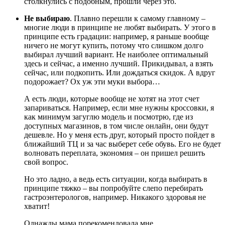
столкнулись с подобным, прошли через это.
Не выбираю
. Плавно перешли к самому главному –
многие люди в принципе не любят выбирать. У этого в
принципе есть градации: например, я раньше вообще
ничего не могут купить, потому что слишком долго
выбирал лучший вариант. Не наиболее оптимальный
здесь и сейчас, а именно лучший. Прикидывал, а взять
сейчас, или подкопить. Или дождаться скидок. А вдруг
подорожает? Ох уж эти муки выбора…
А есть люди, которые вообще не хотят на этот счет
запариваться. Например, если мне нужны кроссовки, я
как минимум загуглю модель и посмотрю, где из
доступных магазинов, в том числе онлайн, они будут
дешевле. Но у меня есть друг, который просто пойдет в
ближайший ТЦ и за час выберет себе обувь. Его не будет
волновать переплата, экономия – он пришел решить
свой вопрос.
Но это ладно, а ведь есть ситуации, когда выбирать в
принципе тяжко – вы попробуйте слепо перебирать
гастроэнтерологов, например. Никакого здоровья не
хватит!
Однажды мама порекомендовала мне