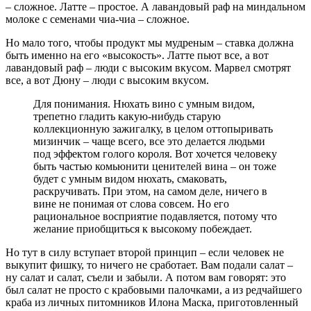
– сложное. Латте – простое. А лавандовый раф на миндальном
молоке с семенами чиа-чиа – сложное.
Но мало того, чтобы продукт мы мудреным – ставка должна
быть именно на его «высокость». Латте пьют все, а вот
лавандовый раф – люди с высоким вкусом. Марвел смотрят
все, а вот Дюну – люди с высоким вкусом.
Для понимания. Нюхать вино с умным видом,
трепетно гладить какую-нибудь старую
коллекционную зажигалку, в целом оттопыривать
мизинчик – чаще всего, все это делается людьми
под эффектом голого короля. Вот хочется человеку
быть частью комьюнити ценителей вина – он тоже
будет с умным видом нюхать, смаковать,
раскручивать. При этом, на самом деле, ничего в
вине не понимая от слова совсем. Но его
рациональное восприятие подавляется, потому что
желание приобщиться к высокому побеждает.
Но тут в силу вступает второй принцип – если человек не
выкупит фишку, то ничего не сработает. Вам подали салат –
ну салат и салат, съели и забыли. А потом вам говорят: это
был салат не просто с крабовыми палочками, а из редчайшего
краба из личных питомников Илона Маска, приготовленный