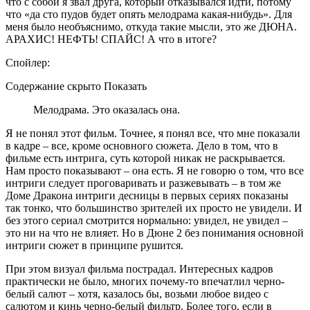
что с собой я звал друга, который отказывался идти, потому
что «да сто пудов будет опять мелодрама какая-нибудь». Для
меня было необъяснимо, откуда такие мысли, это же ДЮНА.
АРАХИС! НЕФТЬ! СПАЙС! А что в итоге?
Спойлер:
Содержание скрыто Показать
Мелодрама. Это оказалась она.
Я не понял этот фильм. Точнее, я понял все, что мне показали
в кадре – все, кроме основного сюжета. Дело в том, что в
фильме есть интрига, суть которой никак не раскрывается.
Нам просто показывают – она есть. Я не говорю о том, что все
интриги следует проговаривать и разжевывать – в том же
Доме Дракона интриги десницы в первых сериях показаны
так тонко, что большинство зрителей их просто не увидели. И
без этого сериал смотрится нормально: увидел, не увидел –
это ни на что не влияет. Но в Дюне 2 без понимания основной
интриги сюжет в принципе рушится.
При этом визуал фильма пострадал. Интересных кадров
практически не было, многих почему-то впечатлил черно-
белый салют – хотя, казалось бы, возьми любое видео с
салютом и кинь черно-белый фильтр. Более того, если в