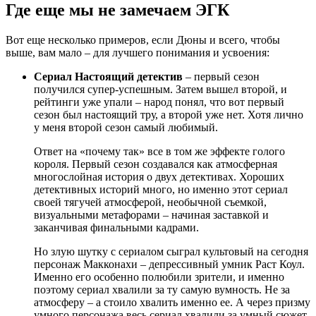
Где еще мы не замечаем ЭГК
Вот еще несколько примеров, если Дюны и всего, чтобы
выше, вам мало – для лучшего понимания и усвоения:
Сериал Настоящий детектив
– первый сезон
получился супер-успешным. Затем вышел второй, и
рейтинги уже упали – народ понял, что вот первый
сезон был настоящий тру, а второй уже нет. Хотя лично
у меня второй сезон самый любимый.
Ответ на «почему так» все в том же эффекте голого
короля. Первый сезон создавался как атмосферная
многослойная история о двух детективах. Хороших
детективных историй много, но именно этот сериал
своей тягучей атмосферой, необычной съемкой,
визуальными метафорами – начиная заставкой и
заканчивая финальными кадрами.
Но злую шутку с сериалом сыграл культовый на сегодня
персонаж Макконахи – депрессивный умник Раст Коул.
Именно его особенно полюбили зрители, и именно
поэтому сериал хвалили за ту самую вумность. Не за
атмосферу – а стоило хвалить именно ее. А через призму
умного персонажа весь сериал хвалили за умный сюжет.