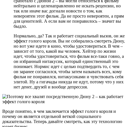
сработало с Дюной 2 – вы могли относиться к фильму
нейтрально и целенаправленно не искать рецензии, но
так или иначе вас догнали новости о том, как
невероятен этот фильм. Да не просто невероятен, а прям
для ценителей. А если вам не понравилось – значит вы
быдло.
Нормально, да? Так и работает социальный вызов, он же
эффект голого короля. Вы не собирались смотреть Дюну,
но вот уже идете в кино, чтобы удостовериться. В чем –
зависит от того, какой вы человек. Хейтер по жизни
идет, чтобы удостовериться, что фильм все-таки говно, а
он избранный нитакусик, который единственный это
понимает. Нормис идет с целью подтвердить то, с чем
он заранее согласился, чтобы затем называть всех, кому
фильм не понравился, нитакусиками и чувствовать себя
элитой. Ну а гигачады никуда не идут, потому что у них
нет денег, друзей и вообще депрессия.
Вроде понятно, в чем заключается эффект голого короля и
почему он является отдельной веткой социального
доказательства. Теперь давайте смотреть, как эту технологию
юзает бизнес.