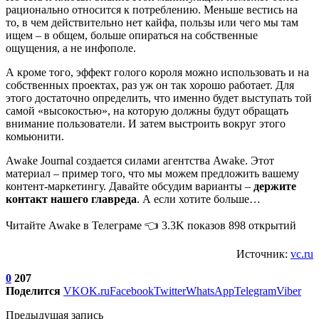
рационально относится к потреблению. Меньше вестись на
то, в чем действительно нет кайфа, пользы или чего мы там
ищем – в общем, больше опираться на собственные
ощущения, а не инфополе.
А кроме того, эффект голого короля можно использовать и на
собственных проектах, раз уж он так хорошо работает. Для
этого достаточно определить, что именно будет выступать той
самой «высокостью», на которую должны будут обращать
внимание пользователи. И затем выстроить вокруг этого
комьюнити.
Awake Journal создается силами агентства Awake. Этот
материал – пример того, что мы можем предложить вашему
контент-маркетингу. Давайте обсудим варианты –
держите
контакт нашего главреда
. А если хотите больше…
Читайте Awake в Телеграме 👈 3.3K показов 898 открытий
Источник:
vc.ru
0
207
Поделится
VK
OK.ru
Facebook
Twitter
WhatsApp
Telegram
Viber
Предыдущая запись