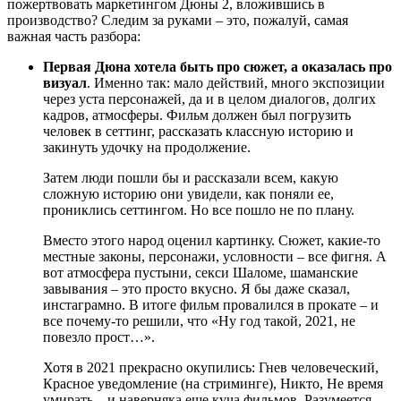
пожертвовать маркетингом Дюны 2, вложившись в
производство? Следим за руками – это, пожалуй, самая
важная часть разбора:
Первая Дюна хотела быть про сюжет, а оказалась про
визуал
. Именно так: мало действий, много экспозиции
через уста персонажей, да и в целом диалогов, долгих
кадров, атмосферы. Фильм должен был погрузить
человек в сеттинг, рассказать классную историю и
закинуть удочку на продолжение.
Затем люди пошли бы и рассказали всем, какую
сложную историю они увидели, как поняли ее,
прониклись сеттингом. Но все пошло не по плану.
Вместо этого народ оценил картинку. Сюжет, какие-то
местные законы, персонажи, условности – все фигня. А
вот атмосфера пустыни, секси Шаломе, шаманские
завывания – это просто вкусно. Я бы даже сказал,
инстаграмно. В итоге фильм провалился в прокате – и
все почему-то решили, что «Ну год такой, 2021, не
повезло прост…».
Хотя в 2021 прекрасно окупились: Гнев человеческий,
Красное уведомление (на стриминге), Никто, Не время
умирать – и наверняка еще куча фильмов. Разумеется,