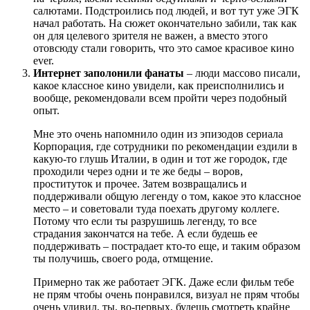
салютами. Подстроились под людей, и вот тут уже ЭГК
начал работать. На сюжет окончательно забили, так как
он для целевого зрителя не важен, а вместо этого
отовсюду стали говорить, что это самое красивое кино
ever.
Интернет заполонили фанаты
– люди массово писали,
какое классное кино увидели, как преисполнились и
вообще, рекомендовали всем пройти через подобный
опыт.
Мне это очень напомнило один из эпизодов сериала
Корпорация, где сотрудники по рекомендации ездили в
какую-то глушь Италии, в один и тот же городок, где
проходили через одни и те же беды – воров,
проституток и прочее. Затем возвращались и
поддерживали общую легенду о том, какое это классное
место – и советовали туда поехать другому коллеге.
Потому что если ты разрушишь легенду, то все
страдания закончатся на тебе. А если будешь ее
поддерживать – пострадает кто-то еще, и таким образом
ты получишь, своего рода, отмщение.
Примерно так же работает ЭГК. Даже если фильм тебе
не прям чтобы очень понравился, визуал не прям чтобы
очень удивил, ты, во-первых, будешь смотреть крайне