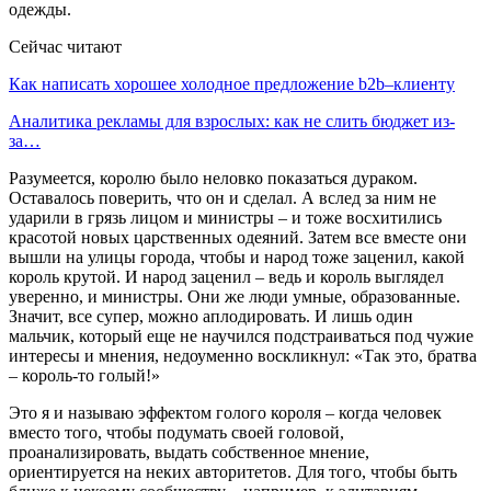
одежды.
Сейчас читают
Как написать хорошее холодное предложение b2b–клиенту
Аналитика рекламы для взрослых: как не слить бюджет из-
за…
Разумеется, королю было неловко показаться дураком.
Оставалось поверить, что он и сделал. А вслед за ним не
ударили в грязь лицом и министры – и тоже восхитились
красотой новых царственных одеяний. Затем все вместе они
вышли на улицы города, чтобы и народ тоже заценил, какой
король крутой. И народ заценил – ведь и король выглядел
уверенно, и министры. Они же люди умные, образованные.
Значит, все супер, можно аплодировать. И лишь один
мальчик, который еще не научился подстраиваться под чужие
интересы и мнения, недоуменно воскликнул: «Так это, братва
– король-то голый!»
Это я и называю эффектом голого короля – когда человек
вместо того, чтобы подумать своей головой,
проанализировать, выдать собственное мнение,
ориентируется на неких авторитетов. Для того, чтобы быть