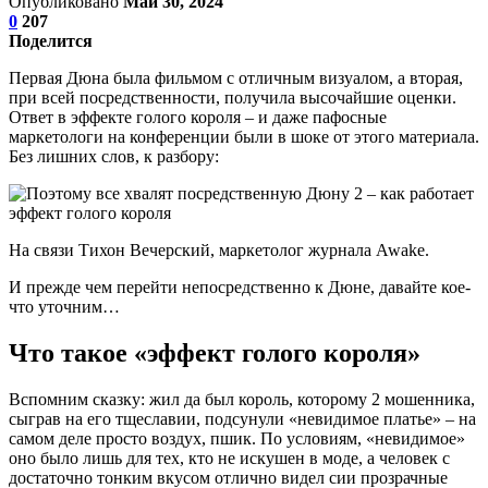
Опубликовано
Май 30, 2024
0
207
Поделится
Первая Дюна была фильмом с отличным визуалом, а вторая,
при всей посредственности, получила высочайшие оценки.
Ответ в эффекте голого короля – и даже пафосные
маркетологи на конференции были в шоке от этого материала.
Без лишних слов, к разбору:
На связи Тихон Вечерский, маркетолог журнала Awake.
И прежде чем перейти непосредственно к Дюне, давайте кое-
что уточним…
Что такое «эффект голого короля»
Вспомним сказку: жил да был король, которому 2 мошенника,
сыграв на его тщеславии, подсунули «невидимое платье» – на
самом деле просто воздух, пшик. По условиям, «невидимое»
оно было лишь для тех, кто не искушен в моде, а человек с
достаточно тонким вкусом отлично видел сии прозрачные