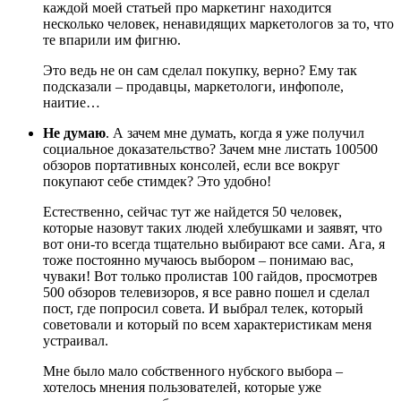
каждой моей статьей про маркетинг находится
несколько человек, ненавидящих маркетологов за то, что
те впарили им фигню.
Это ведь не он сам сделал покупку, верно? Ему так
подсказали – продавцы, маркетологи, инфополе,
наитие…
Не думаю
. А зачем мне думать, когда я уже получил
социальное доказательство? Зачем мне листать 100500
обзоров портативных консолей, если все вокруг
покупают себе стимдек? Это удобно!
Естественно, сейчас тут же найдется 50 человек,
которые назовут таких людей хлебушками и заявят, что
вот они-то всегда тщательно выбирают все сами. Ага, я
тоже постоянно мучаюсь выбором – понимаю вас,
чуваки! Вот только пролистав 100 гайдов, просмотрев
500 обзоров телевизоров, я все равно пошел и сделал
пост, где попросил совета. И выбрал телек, который
советовали и который по всем характеристикам меня
устраивал.
Мне было мало собственного нубского выбора –
хотелось мнения пользователей, которые уже