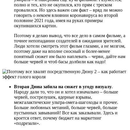
полно и тех, кто не окупился, кто прям с треском
провалился. Но здесь важен сам факт – вряд ли можно
говорить о некоем влиянии коронавируса во второй
половине 2021 года, имея на руках примеры
окупившихся картин.
Поэтому я делаю вывод, что все дело в самом фильме, а
точнее непопадании создателей в ожидания зрителей.
Люди хотели смотреть этот фильм глазами, а не мозгом,
поэтому даже на вполне сносный и более-менее
понятный сюжет им было наплевать – черви, дайте нам
больше червей и чтоб басы долбили как надо!
Вторая Дюна забила на сюжет в угоду визуалу
.
Народу дали то, что он и хотел изначально – больше
червей, пострелушек, ядерные взрывы,
межгалактические ультра-омега-шагоходы и прочее.
Больше любовных метаний, больше червей, больше
пустынных завываний! Все как заказывали. Здесь и
кроется ответ, почему бюджет на маркетинг
«подрезали».