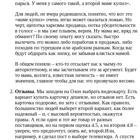
парься. У меня у самого такой, а второй маме купил».
Для людей, не вчера родившихся, понятно, что вот это
«маме купил» очень легко может оказаться ложью. Но
черт, щепотка харизмы продавца, нотка убедительности
в голосе – и мы уже плывем, верим. Ну мама же, вряд ли
обманет? По своему опыту могу сказать: быстро
вылечить это можно либо поработав в продажах, либо
походив по турецким или арабским рынкам. Когда вас
будут обдирать как липку, не забывая клясться мамой.
В общем поняли – кто-то отсылает нас к чьему-то
авторитетному, и мы засчитываем это за аргумент. Будет
то мама, коллега, известная личность – не имеет
значения, главное чтобы для нас это прозвучало весомо.
Отзывы
. Мы заходим на Озон выбрать видеокарту. Есть
вариант купить карточку дешевле, но отзывов нет. Есть
карточка подороже, но зато с отзывами. Как правило,
большинство людей выберет второй вариант, как более
надежный – и, с высокой вероятностью, окажутся
правы. А если один и тот же товар от разных
поставщиков, но на первом оценка 4.5, а на втором 4.8 –
уверен, что предпочтут, опять же, второй.Или,
например, я сделал пост о выборе телевизора. А спустя