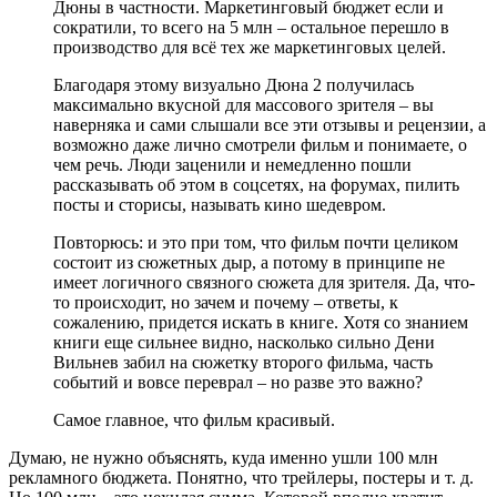
Дюны в частности. Маркетинговый бюджет если и
сократили, то всего на 5 млн – остальное перешло в
производство для всё тех же маркетинговых целей.
Благодаря этому визуально Дюна 2 получилась
максимально вкусной для массового зрителя – вы
наверняка и сами слышали все эти отзывы и рецензии, а
возможно даже лично смотрели фильм и понимаете, о
чем речь. Люди заценили и немедленно пошли
рассказывать об этом в соцсетях, на форумах, пилить
посты и сторисы, называть кино шедевром.
Повторюсь: и это при том, что фильм почти целиком
состоит из сюжетных дыр, а потому в принципе не
имеет логичного связного сюжета для зрителя. Да, что-
то происходит, но зачем и почему – ответы, к
сожалению, придется искать в книге. Хотя со знанием
книги еще сильнее видно, насколько сильно Дени
Вильнев забил на сюжетку второго фильма, часть
событий и вовсе переврал – но разве это важно?
Самое главное, что фильм красивый.
Думаю, не нужно объяснять, куда именно ушли 100 млн
рекламного бюджета. Понятно, что трейлеры, постеры и т. д.