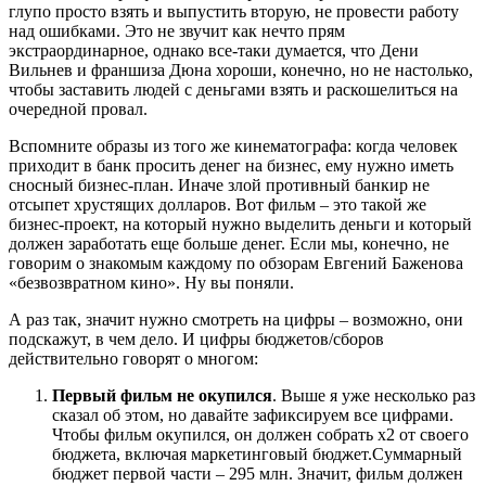
глупо просто взять и выпустить вторую, не провести работу
над ошибками. Это не звучит как нечто прям
экстраординарное, однако все-таки думается, что Дени
Вильнев и франшиза Дюна хороши, конечно, но не настолько,
чтобы заставить людей с деньгами взять и раскошелиться на
очередной провал.
Вспомните образы из того же кинематографа: когда человек
приходит в банк просить денег на бизнес, ему нужно иметь
сносный бизнес-план. Иначе злой противный банкир не
отсыпет хрустящих долларов. Вот фильм – это такой же
бизнес-проект, на который нужно выделить деньги и который
должен заработать еще больше денег. Если мы, конечно, не
говорим о знакомым каждому по обзорам Евгений Баженова
«безвозвратном кино». Ну вы поняли.
А раз так, значит нужно смотреть на цифры – возможно, они
подскажут, в чем дело. И цифры бюджетов/сборов
действительно говорят о многом:
Первый фильм не окупился
. Выше я уже несколько раз
сказал об этом, но давайте зафиксируем все цифрами.
Чтобы фильм окупился, он должен собрать х2 от своего
бюджета, включая маркетинговый бюджет.Суммарный
бюджет первой части – 295 млн. Значит, фильм должен