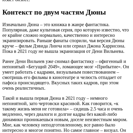
Контекст по двум частям Дюны
Изначально Дюна – это книжка в жанре фантастика.
Популярная, даже культовая серия, про которую известно, что
ее крайне сложно нормально, качественно и интересно
экранизировать. Раньше фанаты спорили, чья версия Дюны
круче – фильм Дэвида Линча или сериал Джона Харрисона.
Пока в 2021 году не вышла экранизация от Дени Вильнева.
Ранее Дени Вильнев уже снимал фантастику – офигенный и
непонятый «Бегущий 2049», ломающее мозг «Прибытие». Он
умеет работать с кадрами, визуальным повествованием –
смотришь его фильмы в кинотеатре и челюсть отпадает от
пафоса происходящего. Вкусных таких кадров, при этом
очень реалистичных.
Такой и вышла первая Дюна в 2021 году – немного
непонятной, зато чертовски красивой. Как говорится, «к
такому жизнь меня не готовила» – сидишь 2.5 часа и очень
медленно, через диалоги и долгие кадры без какой-либо
динамики проникаешься новым, доселе неизвестным миром.
Мне, как человеку неподготовленному, все равно было
интересно и многое понятно. Но самое главное – визуал. Он