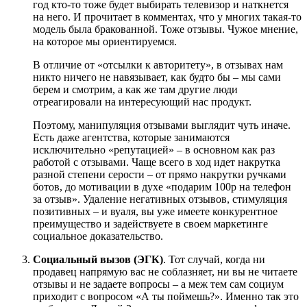
год кто-то тоже будет выбирать телевизор и наткнется
на него. И прочитает в комментах, что у многих такая-то
модель была бракованной. Тоже отзывы. Чужое мнение,
на которое мы ориентируемся.
В отличие от «отсылки к авторитету», в отзывах нам
никто ничего не навязывает, как будто бы – мы сами
берем и смотрим, а как же там другие люди
отреагировали на интересующий нас продукт.
Поэтому, манипуляция отзывами выглядит чуть иначе.
Есть даже агентства, которые занимаются
исключительно «репутацией» – в основном как раз
работой с отзывами. Чаще всего в ход идет накрутка
разной степени серости – от прямо накрутки ручками
ботов, до мотивации в духе «подарим 100р на телефон
за отзыв». Удаление негативных отзывов, стимуляция
позитивных – и вуаля, вы уже имеете конкурентное
преимущество и задействуете в своем маркетинге
социальное доказательство.
Социальный вызов (ЭГК)
. Тот случай, когда ни
продавец напрямую вас не соблазняет, ни вы не читаете
отзывы и не задаете вопросы – а меж тем сам социум
приходит с вопросом «А ты поймешь?». Именно так это