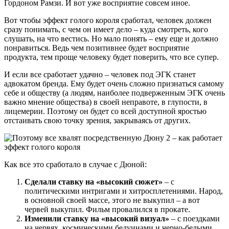
Гордоном Рамзи. И вот уже восприятие совсем иное.
Вот чтобы эффект голого короля сработал, человек должен
сразу понимать, с чем он имеет дело – куда смотреть, кого
слушать, на что вестись. Но мало понять – ему еще и должно
понравиться. Ведь чем позитивнее будет восприятие
продукта, тем проще человеку будет поверить, что все супер.
И если все сработает удачно – человек под ЭГК станет
адвокатом бренда. Ему будет очень сложно признаться самому
себе и обществу (а людям, наиболее подверженным ЭГК очень
важно мнение общества) в своей неправоте, в глупости, в
лицемерии. Поэтому он будет со всей доступной яростью
отстаивать свою точку зрения, закрываясь от других.
Как все это сработало в случае с Дюной:
Сделали ставку на «высокий сюжет»
– с
политическими интригами и хитросплетениями. Народ,
в основной своей массе, этого не выкупил – а вот
червей выкупил. Фильм провалился в прокате.
Изменили ставку на «высокий визуал»
– с поездками
на червях, космическими бедуинами и черно-белыми