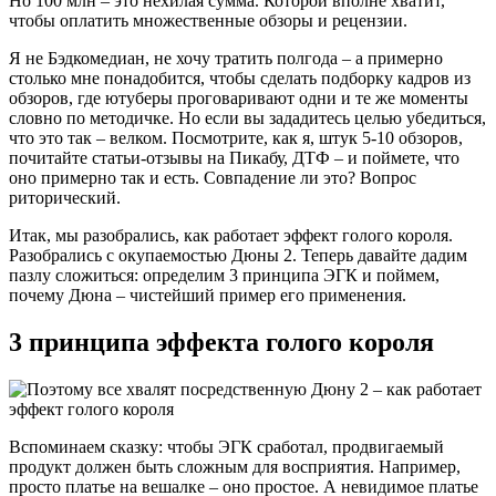
Но 100 млн – это нехилая сумма. Которой вполне хватит,
чтобы оплатить множественные обзоры и рецензии.
Я не Бэдкомедиан, не хочу тратить полгода – а примерно
столько мне понадобится, чтобы сделать подборку кадров из
обзоров, где ютуберы проговаривают одни и те же моменты
словно по методичке. Но если вы зададитесь целью убедиться,
что это так – велком. Посмотрите, как я, штук 5-10 обзоров,
почитайте статьи-отзывы на Пикабу, ДТФ – и поймете, что
оно примерно так и есть. Совпадение ли это? Вопрос
риторический.
Итак, мы разобрались, как работает эффект голого короля.
Разобрались с окупаемостью Дюны 2. Теперь давайте дадим
пазлу сложиться: определим 3 принципа ЭГК и поймем,
почему Дюна – чистейший пример его применения.
3 принципа эффекта голого короля
Вспоминаем сказку: чтобы ЭГК сработал, продвигаемый
продукт должен быть сложным для восприятия. Например,
просто платье на вешалке – оно простое. А невидимое платье