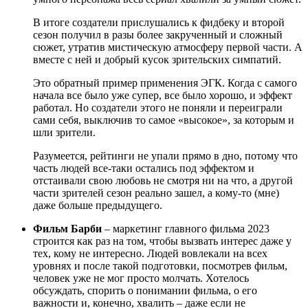
В итоге создатели прислушались к фидбеку и второй
сезон получил в разы более закрученный и сложный
сюжет, утратив мистическую атмосферу первой части. А
вместе с ней и добрый кусок зрительских симпатий.
Это обратный пример применения ЭГК. Когда с самого
начала все было уже супер, все было хорошо, и эффект
работал. Но создатели этого не поняли и переиграли
сами себя, выключив то самое «высокое», за которым и
шли зрители.
Разумеется, рейтинги не упали прямо в дно, потому что
часть людей все-таки остались под эффектом и
отстаивали свою любовь не смотря ни на что, а другой
части зрителей сезон реально зашел, а кому-то (мне)
даже больше предыдущего.
Фильм Барби
– маркетинг главного фильма 2023
строится как раз на том, чтобы вызвать интерес даже у
тех, кому не интересно. Людей вовлекали на всех
уровнях и после такой подготовки, посмотрев фильм,
человек уже не мог просто молчать. Хотелось
обсуждать, спорить о понимании фильма, о его
важности и, конечно, хвалить – даже если не