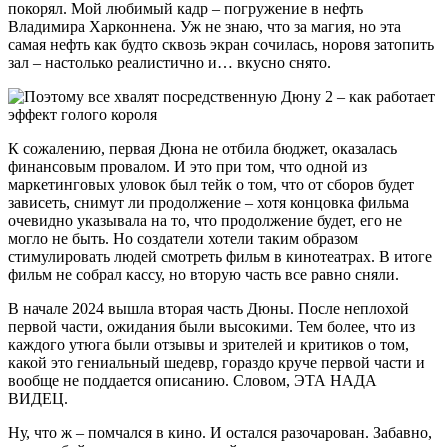
покорял. Мой любимый кадр – погружение в нефть
Владимира Харконнена. Уж не знаю, что за магия, но эта
самая нефть как будто сквозь экран сочилась, норовя затопить
зал – настолько реалистично и… вкусно снято.
К сожалению, первая Дюна не отбила бюджет, оказалась
финансовым провалом. И это при том, что одной из
маркетинговых уловок был тейк о том, что от сборов будет
зависеть, снимут ли продолжение – хотя концовка фильма
очевидно указывала на то, что продолжение будет, его не
могло не быть. Но создатели хотели таким образом
стимулировать людей смотреть фильм в кинотеатрах. В итоге
фильм не собрал кассу, но вторую часть все равно сняли.
В начале 2024 вышла вторая часть Дюны. После неплохой
первой части, ожидания были высокими. Тем более, что из
каждого утюга были отзывы и зрителей и критиков о том,
какой это гениальный шедевр, гораздо круче первой части и
вообще не поддается описанию. Словом, ЭТА НАДА
ВИДЕЦ.
Ну, что ж – помчался в кино. И остался разочарован. Забавно,