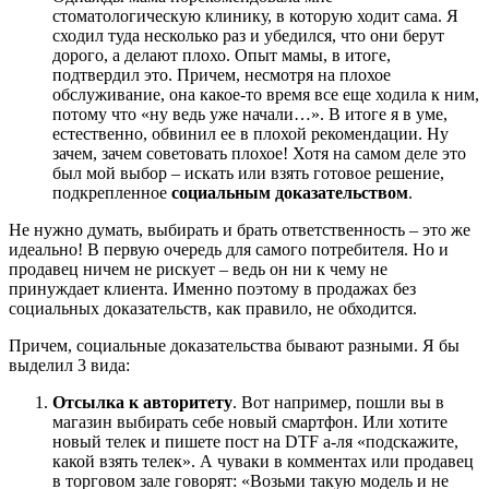
стоматологическую клинику, в которую ходит сама. Я
сходил туда несколько раз и убедился, что они берут
дорого, а делают плохо. Опыт мамы, в итоге,
подтвердил это. Причем, несмотря на плохое
обслуживание, она какое-то время все еще ходила к ним,
потому что «ну ведь уже начали…». В итоге я в уме,
естественно, обвинил ее в плохой рекомендации. Ну
зачем, зачем советовать плохое! Хотя на самом деле это
был мой выбор – искать или взять готовое решение,
подкрепленное
социальным доказательством
.
Не нужно думать, выбирать и брать ответственность – это же
идеально! В первую очередь для самого потребителя. Но и
продавец ничем не рискует – ведь он ни к чему не
принуждает клиента. Именно поэтому в продажах без
социальных доказательств, как правило, не обходится.
Причем, социальные доказательства бывают разными. Я бы
выделил 3 вида:
Отсылка к авторитету
. Вот например, пошли вы в
магазин выбирать себе новый смартфон. Или хотите
новый телек и пишете пост на DTF а-ля «подскажите,
какой взять телек». А чуваки в комментах или продавец
в торговом зале говорят: «Возьми такую модель и не