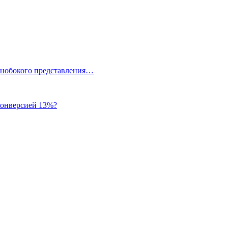
однобокого представления…
 конверсией 13%?