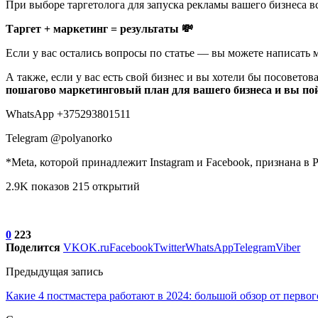
При выборе таргетолога для запуска рекламы вашего бизнеса 
Таргет + маркетинг = результаты 💸
Если у вас остались вопросы по статье — вы можете написать 
А также, если у вас есть свой бизнес и вы хотели бы посовето
пошагово маркетинговый план для вашего бизнеса и вы пой
WhatsApp +375293801511
Telegram @polyanorko
*Meta, которой принадлежит Instagram и Facebook, признана в 
2.9K показов 215 открытий
0
223
Поделится
VK
OK.ru
Facebook
Twitter
WhatsApp
Telegram
Viber
Предыдущая запись
Какие 4 постмастера работают в 2024: большой обзор от первог