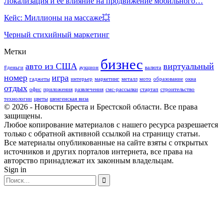
Локализация и её влияние на продвижение мобильного…
Кейс: Миллионы на массаже💥
Черный стихийный маркетинг
Метки
бизнес
авто из США
виртуальный
#деньги
аукцион
валюта
номер
игра
гаджеты
интерьер
маркетинг
металл
мото
образование
окна
отдых
офис
приложения
развлечения
смс-рассылки
стартап
строительство
технологии
цветы
шенгенская виза
© 2026 - Новости Бреста и Брестской области. Все права
защищены.
Любое копирование материалов с нашего ресурса разрешается
только с обратной активной ссылкой на страницу статьи.
Все материалы опубликованные на сайте взяты с открытых
источников и других порталов интернета, все права на
авторство принадлежат их законным владельцам.
Sign in