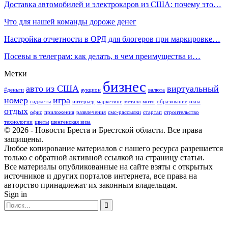
Доставка автомобилей и электрокаров из США: почему это…
Что для нашей команды дороже денег
Настройка отчетности в ОРД для блогеров при маркировке…
Посевы в телеграм: как делать, в чем преимущества и…
Метки
бизнес
авто из США
виртуальный
#деньги
аукцион
валюта
номер
игра
гаджеты
интерьер
маркетинг
металл
мото
образование
окна
отдых
офис
приложения
развлечения
смс-рассылки
стартап
строительство
технологии
цветы
шенгенская виза
© 2026 - Новости Бреста и Брестской области. Все права
защищены.
Любое копирование материалов с нашего ресурса разрешается
только с обратной активной ссылкой на страницу статьи.
Все материалы опубликованные на сайте взяты с открытых
источников и других порталов интернета, все права на
авторство принадлежат их законным владельцам.
Sign in