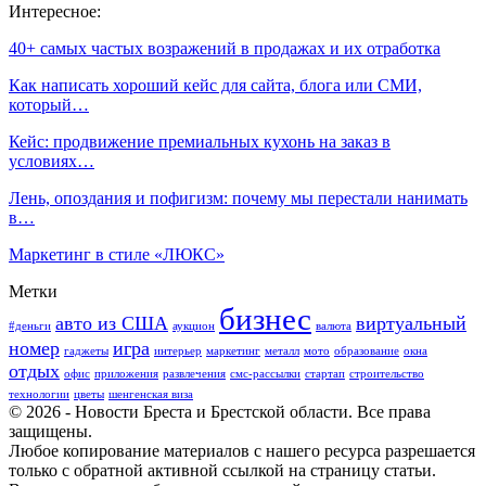
Интересное:
40+ самых частых возражений в продажах и их отработка
Как написать хороший кейс для сайта, блога или СМИ,
который…
Кейс: продвижение премиальных кухонь на заказ в
условиях…
Лень, опоздания и пофигизм: почему мы перестали нанимать
в…
Маркетинг в стиле «ЛЮКС»
Метки
бизнес
авто из США
виртуальный
#деньги
аукцион
валюта
номер
игра
гаджеты
интерьер
маркетинг
металл
мото
образование
окна
отдых
офис
приложения
развлечения
смс-рассылки
стартап
строительство
технологии
цветы
шенгенская виза
© 2026 - Новости Бреста и Брестской области. Все права
защищены.
Любое копирование материалов с нашего ресурса разрешается
только с обратной активной ссылкой на страницу статьи.