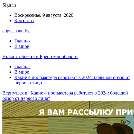
Sign in
Воскресенье, 9 августа, 2026
Контакты
angelsband.by
Главная
В мире
Новости Бреста и Брестской области
Главная
В мире
Какие 4 постмастера работают в 2024: большой обзор от
первого лица
Вернуться к "Какие 4 постмастера работают в 2024: большой
обзор от первого лица"