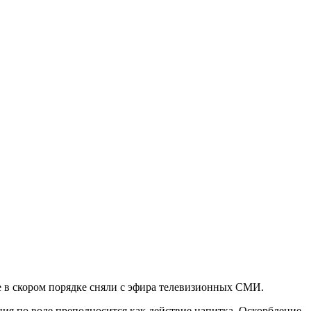
ге в скором порядке сняли с эфира телевизионных СМИ.
ения по воде преподносится как действие напитка. Оскорбление