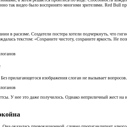
но так видео было воспринято многими зрителями. Red Bull при
ии в расизме. Создатели постера хотели подчеркнуть, что гигие
ждалась текстом: «Сохраните чистоту, сохраните яркость. Не поз
е
. Без прилагающегося изображения слоган не вызывает вопросов
тсы. У нее это даже получилось. Однако неприличный жест на 
покойна
й. Она оказалась провокационной, словно пропагандирует алког