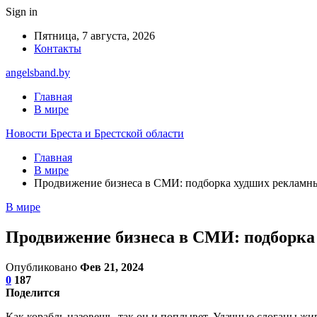
Sign in
Пятница, 7 августа, 2026
Контакты
angelsband.by
Главная
В мире
Новости Бреста и Брестской области
Главная
В мире
Продвижение бизнеса в СМИ: подборка худших рекламн
В мире
Продвижение бизнеса в СМИ: подборка
Опубликовано
Фев 21, 2024
0
187
Поделится
Как корабль назовешь, так он и поплывет. Удачные слоганы жив