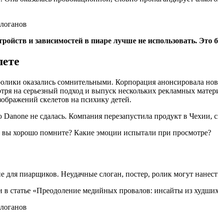
тройств и зависимостей в пиаре лучше не использовать. Это
лете
ролики оказались сомнительными. Корпорация анонсировала новы
отря на серьезный подход и выпуск нескольких рекламных мате
зображений скелетов на психику детей.
о Danone не сдалась. Компания перезапустила продукт в Чехии, 
й вы хорошо помните? Какие эмоции испытали при просмотре?
 для пиарщиков. Неудачные слоган, постер, ролик могут нанест
 в статье «Преодоление медийных провалов: инсайты из худших