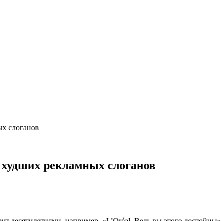
ых слоганов
 худших рекламных слоганов
ут десятилетиями, например, «L’Oréal. Ведь вы этого достойны»,