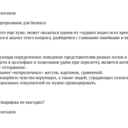
деороликов для бизнеса
то еще хуже, может оказаться одним из «худших видео всех вре
я в анализ этого вопроса, разберемся с главными ошибками и в
ующая определенное поведение представителям разных полов в и
ти в целлофане и пожелания удачи при перелете), является ант
т отторжение.
вание «неприличных» жестов, картинок, сравнений.
 оскорбить чувства верующих, а также людей, страдающих психо
циальных покупателей не нужно провоцировать.
 пиарщика не выгодно?