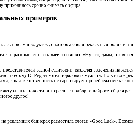
у приходилось срочно снимать с эфира.
еальных примеров
илась новым продуктом, о котором сняли рекламный ролик и зап
Он раскрывает пасть змее и говорит: «Ну что, дамы, нравится 
 представителей разной аудитории, разделяя увлечения на женс
ю, поэтому Dr Pepper хотел порадовать мужчин. Но в итоге рек
ами, как и женственность не гарантирует пренебрежение к экш
ут актуальные новости, интересные подборки нейросетей для раз
ногое другое!
на рекламных баннерах разместила слоган «Good Luck». Возможн