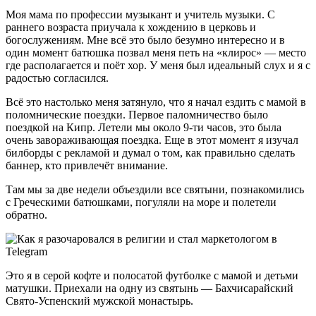
Моя мама по профессии музыкант и учитель музыки. С
раннего возраста приучала к хождению в церковь и
богослужениям. Мне всё это было безумно интересно и в
один момент батюшка позвал меня петь на «клирос» — место
где располагается и поёт хор. У меня был идеальный слух и я с
радостью согласился.
Всё это настолько меня затянуло, что я начал ездить с мамой в
поломнические поездки. Первое паломничество было
поездкой на Кипр. Летели мы около 9-ти часов, это была
очень завораживающая поездка. Еще в этот момент я изучал
билборды с рекламой и думал о том, как правильно сделать
баннер, кто привлечёт внимание.
Там мы за две недели объездили все святыни, познакомились
с Греческими батюшками, погуляли на море и полетели
обратно.
Это я в серой кофте и полосатой футболке с мамой и детьми
матушки. Приехали на одну из святынь — Бахчисарайский
Свято-Успенский мужской монастырь.