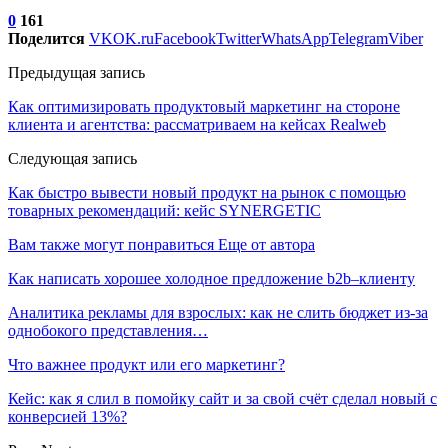
0
161
Поделится
VK
OK.ru
Facebook
Twitter
WhatsApp
Telegram
Viber
Предыдущая запись
Как оптимизировать продуктовый маркетинг на стороне
клиента и агентства: рассматриваем на кейсах Realweb
Следующая запись
Как быстро вывести новый продукт на рынок с помощью
товарных рекомендаций: кейс SYNERGETIC
Вам также могут понравиться
Еще от автора
Как написать хорошее холодное предложение b2b–клиенту
Аналитика рекламы для взрослых: как не слить бюджет из-за
однобокого представления…
Что важнее продукт или его маркетинг?
Кейс: как я слил в помойку сайт и за свой счёт сделал новый с
конверсией 13%?