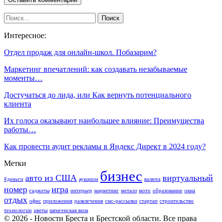
Интересное:
Отдел продаж для онлайн-школ. Побазарим?
Маркетинг впечатлений: как создавать незабываемые
моменты…
Достучаться до лида, или Как вернуть потенциального
клиента
Их голоса оказывают наибольшее влияние: Преимущества
работы…
Как провести аудит рекламы в Яндекс Директ в 2024 году?
Метки
бизнес
авто из США
виртуальный
#деньги
аукцион
валюта
номер
игра
гаджеты
интерьер
маркетинг
металл
мото
образование
окна
отдых
офис
приложения
развлечения
смс-рассылки
стартап
строительство
технологии
цветы
шенгенская виза
© 2026 - Новости Бреста и Брестской области. Все права