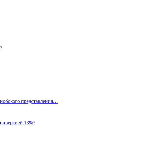
?
однобокого представления…
 конверсией 13%?