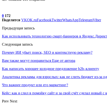
0
172
Поделится
VK
OK.ru
Facebook
Twitter
WhatsApp
Telegram
Viber
Предыдущая запись
Как использовать технологию смарт-баннеров в Яндекс.Директ
Следующая запись
Почему ИИ убьет поиск, SEO и контекстную рекламу?
Вам также могут понравиться
Еще от автора
Как написать хорошее холодное предложение b2b–клиенту
Аналитика рекламы для взрослых: как не слить бюджет из-за 
Что важнее продукт или его маркетинг?
Кейс: как я слил в помойку сайт и за свой счёт сделал новый с
Prev
Next