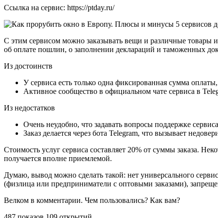
Ссылка на сервис: https://ptday.ru/
С этим сервисом можно заказывать вещи и различные товары и
об оплате пошлин, о заполнении деклараций и таможенных док
Из достоинств
У сервиса есть только одна фиксированная сумма оплаты,
Активное сообщество в официальном чате сервиса в Teleg
Из недостатков
Очень неудобно, что задавать вопросы поддержке сервиса
Заказ делается через бота Telegram, что вызывает недовер
Стоимость услуг сервиса составляет 20% от суммы заказа. Неко
получается вполне приемлемой.
Думаю, вывод можно сделать такой: нет универсального серв
(физлица или предприниматели с оптовыми заказами), запреще
Велком в комментарии. Чем пользовались? Как вам?
487 показов 109 открытий