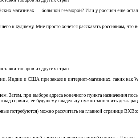
йских магазинах — большой гемморой? Или у россиян еще остал
учшего к худшему. Мне просто хочется рассказать россиянам, что в
, Индии и США при заказе в интернет-магазинах, таких как Walma
ем. Затем, при выборе адреса конечного пункта назначения посыл
склад сервиса, ее будущему владельцу нужно заполнить декларац
овые потребуются) можно рассчитать на главной странице BXBox.
ас нет иностранной карты или другого способа оплаты. Правда, 