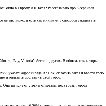
ось окно в Европу и Штаты? Рассказываю про 5 сервисов
се не так плохо, и есть как минимум 5 способов заказывать
rt, eBay, Victoria’s Secret и других. В общем, тех, которые
ки, указать адрес склада BXBox, оплатить заказ и ввести трек-
ию и оплатить доставку в свой город.
 Она зависит от страны отправки, веса груза, города
за это взимается 10-20% комиссии в зависимости от срочности