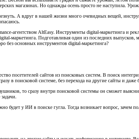
рских магазинах. Но однажды осень просто не наступила. Урожа
счезнуть. А вдруг в нашей жизни много очевидных вещей, инстр
опасаюсь.
ance-агентством AltEasy. Инструменты digital-маркетинга и рек
igital-маркетинга. Подготавливая один из последних выпусков, 
ро без основных инструментов digital-маркетинга?
ество посетителей сайтов из поисковых систем. В поиск интегри
сразу в поисковой системе, без перехода на другие сайты и даже 
ушников, то сразу внутри поисковой системы он сможет выяснит
 задачи.
о будет у ИИ в поиске гугла. Тогда возникает вопрос, зачем по
реходить на другие сайты и искать информацию в интернете. В