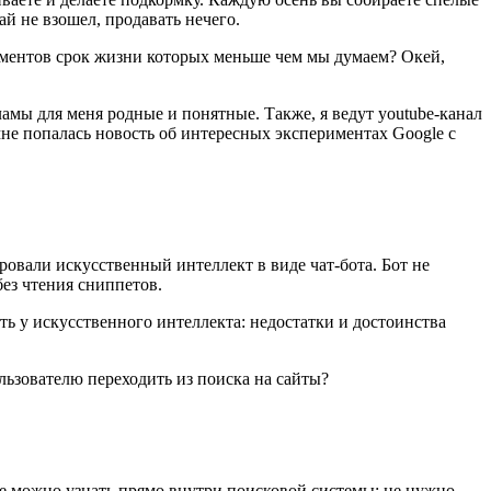
й не взошел, продавать нечего.
ументов срок жизни которых меньше чем мы думаем? Окей,
ламы для меня родные и понятные. Также, я ведут youtube-канал
мне попалась новость об интересных экспериментах Google с
ровали искусственный интеллект в виде чат-бота. Бот не
без чтения сниппетов.
ь у искусственного интеллекта: недостатки и достоинства
льзователю переходить из поиска на сайты?
се можно узнать прямо внутри поисковой системы: не нужно