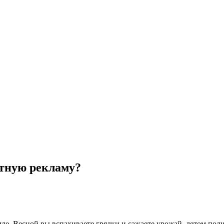
стную рекламу?
мле. Весной вы вспахиваете грядки и сажаете урожай, летом пол