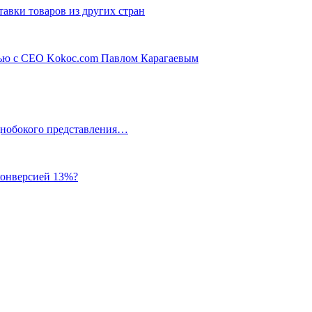
авки товаров из других стран
вью с CEO Kokoc.com Павлом Карагаевым
однобокого представления…
 конверсией 13%?