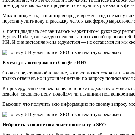
помидоры и морковь и продаете их на лучших рынках и в ферме
Можно подумать, что история бред и времена года не могут и
перестану лить воду и расскажу чего, я как фермер маркетолог 
Я почти двадцать лет занимаюсь маркетингом, руковожу perform
Egorov Update, где каждую неделю записываю обзор новостей d
ИИ. И она заставила меня задуматься — не останемся ли мы ско
В чем суть эксперимента Google с ИИ?
Google представил обновление, которое может сократить колич
только отвечает, но и уточняет детали по запросу пользователя 
К примеру, если человек нашел в поиске подходящую модель на
девайса, среднюю цену, подойдут ли наушники под конкретные
Выходит, что получить всю информацию по своему запросу можн
Нейросеть в поиске помешает контексту и SEO
Вероятно обновление удобно для пользователей — не нужно пе