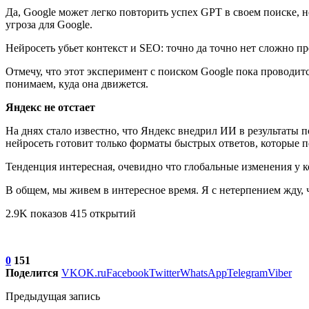
Да, Google может легко повторить успех GPT в своем поиске, но
угроза для Google.
Нейросеть убьет контекст и SEO: точно да точно нет сложно п
Отмечу, что этот эксперимент с поиском Google пока проводи
понимаем, куда она движется.
Яндекс не отстает
На днях стало известно, что Яндекс внедрил ИИ в результаты 
нейросеть готовит только форматы быстрых ответов, которые 
Тенденция интересная, очевидно что глобальные изменения у к
В общем, мы живем в интересное время. Я с нетерпением жду, 
2.9K показов 415 открытий
0
151
Поделится
VK
OK.ru
Facebook
Twitter
WhatsApp
Telegram
Viber
Предыдущая запись