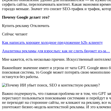
серфить сайты, перелопачивать контент. Какая экономия време
гораздо меньше. Значит это снизит SEO-трафик и трафик, кот
Почему Google делает это?
Купить рекламу Отключить
Сейчас читают
Как написать хорошее холодное предложение b2b–клиенту
Аналитика рекламы для взрослых: как не слить бюджет из-за…
Мне кажется, есть несколько причин. Искусственный интеллек
Важнейшее значение имеет и угроза от чата GPT. Google явно б
поисковая система, то Google может потерять свою монополию
останутся без работы.
Важно подчеркнуть, что главная проблема не в том, что GPT за
перестанут пользоваться поисковыми системами и перейдут в ч
не переходят на сторонние сайты, не кликают на рекламу, все на
уничтожит бизнес-модель контекстной рекламы. И это ключевой 