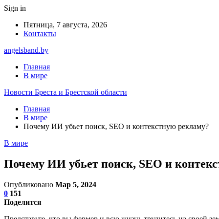
Sign in
Пятница, 7 августа, 2026
Контакты
angelsband.by
Главная
В мире
Новости Бреста и Брестской области
Главная
В мире
Почему ИИ убьет поиск, SEO и контекстную рекламу?
В мире
Почему ИИ убьет поиск, SEO и контек
Опубликовано
Мар 5, 2024
0
151
Поделится
Представьте, что вы фермер и всю жизнь трудитесь на своей зе