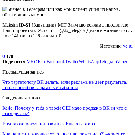
Maksim [𝐃-𝐒] {Закупщик} MIT Закупаю рекламу, продвигаю
Ваши проекты // Услуги — @ds_telega // Делюсь жизнью тут…
t.me 141 показ 128 открытий
Источник:
vc.ru
0
170
Поделится
VK
OK.ru
Facebook
Twitter
WhatsApp
Telegram
Viber
Предыдущая запись
Что таргетологу ВК делать, если реклама не дает результата.
Топ-5 способов за рамками кабинета
Следующая запись
Кейс: Почему у тебя в твоей ОШ мало продаж в ВК (и что с
этим делать?)
Вам также могут понравиться
Еще от автора
Как написать хорошее холодное предложение b2b–клиенту