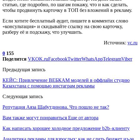
статью, где подробно, по шагам покажу, что и как сделать,
чтобы продвинуть карточку в ТОП без вложений в рекламу.
Если хотите бесплатный аудит, пишите в комментах слово
«консультация» и скидывайте ссылку на свою карточку,
разберу её и подскажу, что улучшить.
Источник:
vc.ru
0
155
Поделится
VK
OK.ru
Facebook
Twitter
WhatsApp
Telegram
Viber
Предыдущая запись
КЕЙС: Привлечение ВЕБКАМ моделей в оффлайн студию
Казахстана с помощью инстаграм рекламы
Следующая запись
Репутация Аяза Шабутдинова. Что пошло не так?
Вам также могут понравиться
Еще от автора
Как написать хорошее холодное предложение b2b–клиенту
Аналитика рекламы для взрослых: как не слить бюджет из-за