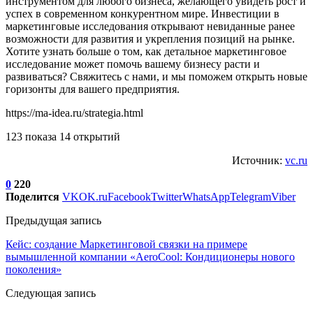
инструментом для любого бизнеса, желающего увидеть рост и
успех в современном конкурентном мире. Инвестиции в
маркетинговые исследования открывают невиданные ранее
возможности для развития и укрепления позиций на рынке.
Хотите узнать больше о том, как детальное маркетинговое
исследование может помочь вашему бизнесу расти и
развиваться? Свяжитесь с нами, и мы поможем открыть новые
горизонты для вашего предприятия.
https://ma-idea.ru/strategia.html
123 показа 14 открытий
Источник:
vc.ru
0
220
Поделится
VK
OK.ru
Facebook
Twitter
WhatsApp
Telegram
Viber
Предыдущая запись
Кейс: создание Маркетинговой связки на примере
вымышленной компании «AeroCool: Кондиционеры нового
поколения»
Следующая запись