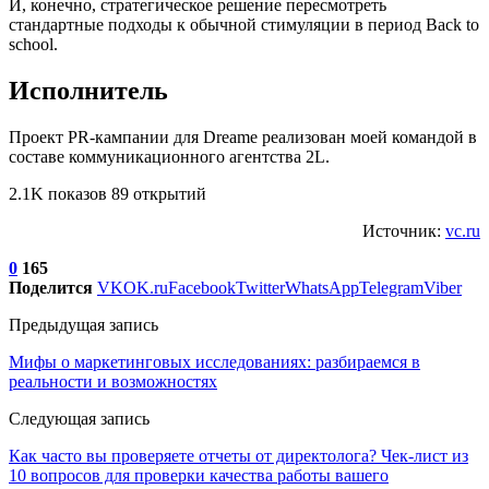
И, конечно, стратегическое решение пересмотреть
стандартные подходы к обычной стимуляции в период Back to
school.
Исполнитель
Проект PR-кампании для Dreame реализован моей командой в
составе коммуникационного агентства 2L.
2.1K показов 89 открытий
Источник:
vc.ru
0
165
Поделится
VK
OK.ru
Facebook
Twitter
WhatsApp
Telegram
Viber
Предыдущая запись
Мифы о маркетинговых исследованиях: разбираемся в
реальности и возможностях
Следующая запись
Как часто вы проверяете отчеты от директолога? Чек-лист из
10 вопросов для проверки качества работы вашего