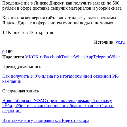
Продвижение в Яндекс Директ: как получить заявки по 500
рублей в сфере доставке сыпучих материалов и уборки снега
Как низкая конверсия сайта влияет на результаты рекламы в
Яндекс Директ в сфере систем очистки воды и не только
1.1K показов 73 открытия
Источник:
vc.ru
0
189
Поделится
VK
OK.ru
Facebook
Twitter
WhatsApp
Telegram
Viber
Предыдущая запись
Как получить 140% плана по итогам обычной сезонной PR-
кампании
Следующая запись
Новосибирское УФАС признало ненадлежащей рекламу
«Ёбидоёби» из-за «использования бранных слов» Статьи
редакции
Вам также могут понравиться
Еще от автора