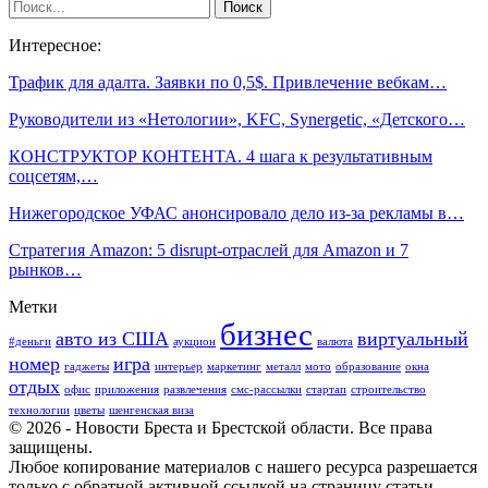
Интересное:
Трафик для адалта. Заявки по 0,5$. Привлечение вебкам…
Руководители из «Нетологии», KFC, Synergetic, «Детского…
КОНСТРУКТОР КОНТЕНТА. 4 шага к результативным
соцсетям,…
Нижегородское УФАС анонсировало дело из-за рекламы в…
Cтратегия Amazon: 5 disrupt-отраслей для Amazon и 7
рынков…
Метки
бизнес
авто из США
виртуальный
#деньги
аукцион
валюта
номер
игра
гаджеты
интерьер
маркетинг
металл
мото
образование
окна
отдых
офис
приложения
развлечения
смс-рассылки
стартап
строительство
технологии
цветы
шенгенская виза
© 2026 - Новости Бреста и Брестской области. Все права
защищены.
Любое копирование материалов с нашего ресурса разрешается
только с обратной активной ссылкой на страницу статьи.