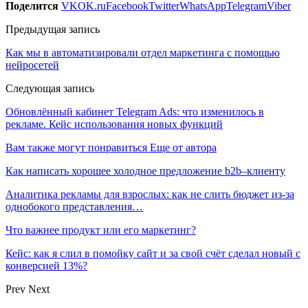
Поделится
VK
OK.ru
Facebook
Twitter
WhatsApp
Telegram
Viber
Предыдущая запись
Как мы в автоматизировали отдел маркетинга с помощью
нейросетей
Следующая запись
Обновлённый кабинет Telegram Ads: что изменилось в
рекламе. Кейс использования новых функций
Вам также могут понравиться
Еще от автора
Как написать хорошее холодное предложение b2b–клиенту
Аналитика рекламы для взрослых: как не слить бюджет из-за
однобокого представления…
Что важнее продукт или его маркетинг?
Кейс: как я слил в помойку сайт и за свой счёт сделал новый с
конверсией 13%?
Prev
Next