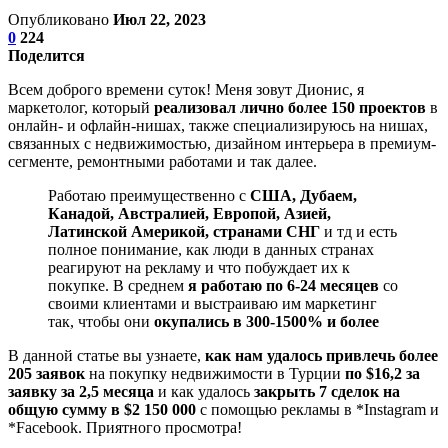
Опубликовано
Июл 22, 2023
0
224
Поделится
Всем доброго времени суток! Меня зовут Дионис, я
маркетолог, который
реализовал лично более 150 проектов
в
онлайн- и офлайн-нишах, также специализируюсь на нишах,
связанных с недвижимостью, дизайном интерьера в премиум-
сегменте, ремонтными работами и так далее.
Работаю преимущественно с
США, Дубаем,
Канадой, Австралией, Европой, Азией,
Латинской Америкой, странами СНГ
и тд и есть
полное понимание, как люди в данных странах
реагируют на рекламу и что побуждает их к
покупке. В среднем
я работаю по 6-24 месяцев
со
своими клиентами и выстраиваю им маркетинг
так, чтобы они
окупались в 300-1500% и более
В данной статье вы узнаете,
как нам удалось привлечь более
205 заявок
на покупку недвижимости в Турции
по $16,2 за
заявку за 2,5 месяца
и как удалось
закрыть 7 сделок на
общую сумму в $2 150 000
с помощью рекламы в *Instagram и
*Facebook. Приятного просмотра!