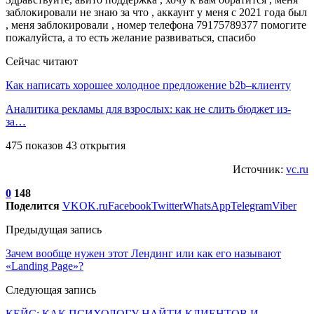
заблокировали не знаю за что , аккаунт у меня с 2021 года был
, меня заблокировали , номер телефона 79175789377 помогите
пожалуйста, а то есть желание развиваться, спасибо
Сейчас читают
Как написать хорошее холодное предложение b2b–клиенту
Аналитика рекламы для взрослых: как не слить бюджет из-
за…
475 показов 43 открытия
Источник:
vc.ru
0
148
Поделится
VK
OK.ru
Facebook
Twitter
WhatsApp
Telegram
Viber
Предыдущая запись
Зачем вообще нужен этот Лендинг или как его называют
«Landing Page»?
Следующая запись
КЕЙС: КАК ПСИХОЛОГУ НАЙТИ КЛИЕНТОВ И