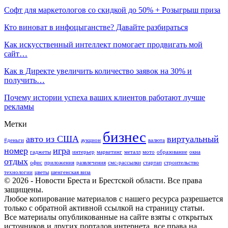
Софт для маркетологов со скидкой до 50% + Розыгрыш приза
Кто виноват в инфоцыганстве? Давайте разбираться
Как искусственный интеллект помогает продвигать мой
сайт…
Как в Директе увеличить количество заявок на 30% и
получить…
Почему истории успеха ваших клиентов работают лучше
рекламы
Метки
бизнес
авто из США
виртуальный
#деньги
аукцион
валюта
номер
игра
гаджеты
интерьер
маркетинг
металл
мото
образование
окна
отдых
офис
приложения
развлечения
смс-рассылки
стартап
строительство
технологии
цветы
шенгенская виза
© 2026 - Новости Бреста и Брестской области. Все права
защищены.
Любое копирование материалов с нашего ресурса разрешается
только с обратной активной ссылкой на страницу статьи.
Все материалы опубликованные на сайте взяты с открытых
источников и других порталов интернета, все права на