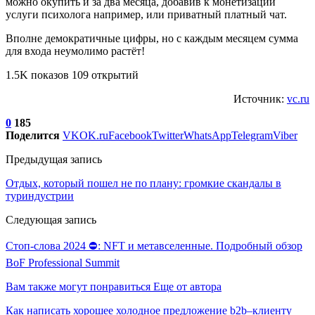
можно окупить и за два месяца, добавив к монетизации
услуги психолога например, или приватный платный чат.
Вполне демократичные цифры, но с каждым месяцем сумма
для входа неумолимо растёт!
1.5K показов 109 открытий
Источник:
vc.ru
0
185
Поделится
VK
OK.ru
Facebook
Twitter
WhatsApp
Telegram
Viber
Предыдущая запись
Отдых, который пошел не по плану: громкие скандалы в
туриндустрии
Следующая запись
Стоп-слова 2024 ⛔: NFT и метавселенные. Подробный обзор
BoF Professional Summit
Вам также могут понравиться
Еще от автора
Как написать хорошее холодное предложение b2b–клиенту