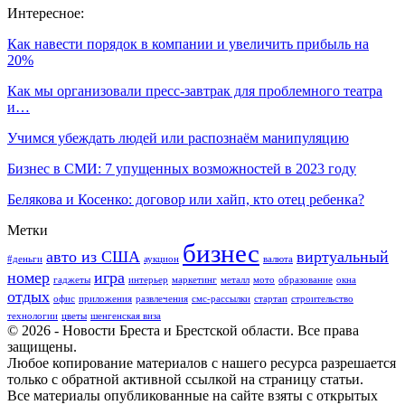
Интересное:
Как навести порядок в компании и увеличить прибыль на
20%
Как мы организовали пресс-завтрак для проблемного театра
и…
Учимся убеждать людей или распознаём манипуляцию
Бизнес в СМИ: 7 упущенных возможностей в 2023 году
Белякова и Косенко: договор или хайп, кто отец ребенка?
Метки
бизнес
авто из США
виртуальный
#деньги
аукцион
валюта
номер
игра
гаджеты
интерьер
маркетинг
металл
мото
образование
окна
отдых
офис
приложения
развлечения
смс-рассылки
стартап
строительство
технологии
цветы
шенгенская виза
© 2026 - Новости Бреста и Брестской области. Все права
защищены.
Любое копирование материалов с нашего ресурса разрешается
только с обратной активной ссылкой на страницу статьи.
Все материалы опубликованные на сайте взяты с открытых