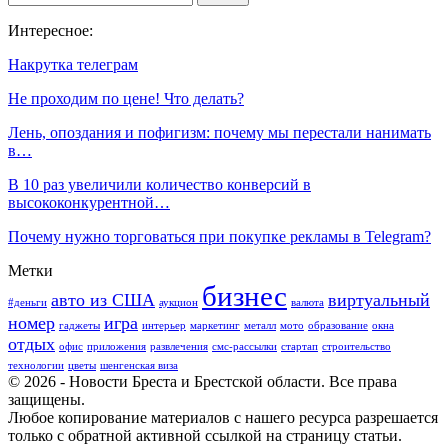
Интересное:
Накрутка телеграм
Не проходим по цене! Что делать?
Лень, опоздания и пофигизм: почему мы перестали нанимать
в…
В 10 раз увеличили количество конверсий в
высококонкурентной…
Почему нужно торговаться при покупке рекламы в Telegram?
Метки
бизнес
авто из США
виртуальный
#деньги
аукцион
валюта
номер
игра
гаджеты
интерьер
маркетинг
металл
мото
образование
окна
отдых
офис
приложения
развлечения
смс-рассылки
стартап
строительство
технологии
цветы
шенгенская виза
© 2026 - Новости Бреста и Брестской области. Все права
защищены.
Любое копирование материалов с нашего ресурса разрешается
только с обратной активной ссылкой на страницу статьи.