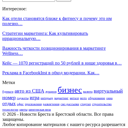
Интересное:
Как отели становятся ближе к фитнесу и почему это им
полезно…
Стратегии маркетинга: Как культивировать
иррациональную…
Важность четкости позиционирования в маркетинге
Wellness…
Кейс — 1070 регистраций по 50 рублей в нише здоровья в…
Реклама в FacebookInst в обход модерации. Как…
Метки
бизнес
авто из США
виртуальный
#деньги
аукцион
валюта
номер
игра
гаджеты
интерьер
маркетинг
металл
мото
образование
окна
отдых
офис
приложения
развлечения
смс-рассылки
стартап
строительство
технологии
цветы
шенгенская виза
© 2026 - Новости Бреста и Брестской области. Все права
защищены.
Любое копирование материалов с нашего ресурса разрешается