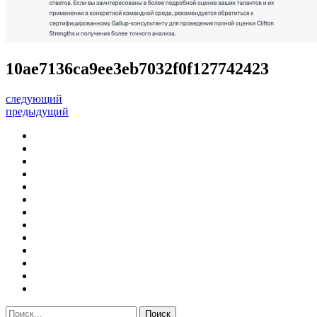
10ae7136ca9ee3eb7032f0f127742423
следующий
предыдущий