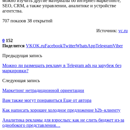
можно изучить другие материалы об интернет-маркетинге,
SEO, CRM, а также управлении, аналитике и устройстве
агентства.
707 показов 38 открытий
Источник:
vc.ru
0
152
Поделится
VK
OK.ru
Facebook
Twitter
WhatsApp
Telegram
Viber
Предыдущая запись
Можно ли размещать рекламу в Telegram ads на зарубеж без
маркировки?
Следующая запись
Маркетинг нетрадиционной ориентации
Вам также могут понравиться
Еще от автора
Как написать хорошее холодное предложение b2b–клиенту
Аналитика рекламы для взрослых: как не слить бюджет из-за
однобокого представления…