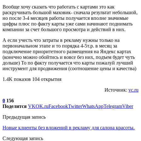
Вообще хочу сказать что работать с картами это как
раскручивать большой маховик- сначала результат небольшой,
но после 3-4 месяцев работы получается вполне значимые
цифры плюс по факту карты уже сами начинают поднимать
компании за счет большого просмотра и действий в них.
А если учесть что затраты в рекламу нужны только на
первоначальном этапе и то порядка 4-5т.р. в месяц за
подключение приоритетного размещения на Яндекс картах
(конечно можно обойтись и вовсе без них, подъем будет чуть
дольше) То по факту получается что карты пожалуй лучший
инструмент для продвижения (соотношение цены и качества)
1.4K показов 104 открытия
Источник:
vc.ru
0
156
Поделится
VK
OK.ru
Facebook
Twitter
WhatsApp
Telegram
Viber
Предыдущая запись
Новые клиенты без вложений в рекламу для салона красоты.
Следующая запись