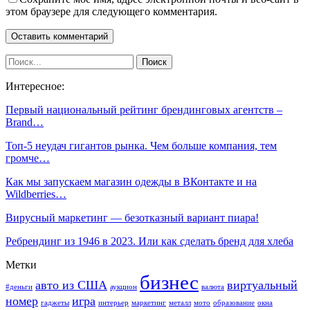
этом браузере для следующего комментария.
Интересное:
Первый национальный рейтинг брендинговых агентств –
Brand…
Топ-5 неудач гигантов рынка. Чем больше компания, тем
громче…
Как мы запускаем магазин одежды в ВКонтакте и на
Wildberries…
Вирусный маркетинг — безотказный вариант пиара!
Ребрендинг из 1946 в 2023. Или как сделать бренд для хлеба
Метки
бизнес
авто из США
виртуальный
#деньги
аукцион
валюта
номер
игра
гаджеты
интерьер
маркетинг
металл
мото
образование
окна