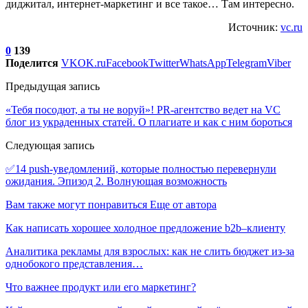
диджитал, интернет-маркетинг и все такое… Там интересно.
Источник:
vc.ru
0
139
Поделится
VK
OK.ru
Facebook
Twitter
WhatsApp
Telegram
Viber
Предыдущая запись
«Тебя посодют, а ты не воруй»! PR-агентство ведет на VC
блог из украденных статей. О плагиате и как с ним бороться
Следующая запись
✅14 push-уведомлений, которые полностью перевернули
ожидания. Эпизод 2. Волнующая возможность
Вам также могут понравиться
Еще от автора
Как написать хорошее холодное предложение b2b–клиенту
Аналитика рекламы для взрослых: как не слить бюджет из-за
однобокого представления…
Что важнее продукт или его маркетинг?