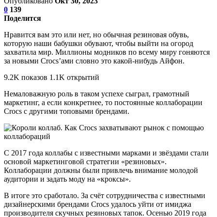
Опубликовано
Окт 30, 2023
0
139
Поделится
Нравится вам это или нет, но обычная резиновая обувь,
которую наши бабушки обувают, чтобы выйти на огород
захватила мир. Миллионы модников по всему миру гоняются
за новыми Crocs’ами словно это какой-нибудь Айфон.
9.2K показов 1.1K открытий
Немаловажную роль в таком успехе сыграл, грамотный
маркетинг, а если конкретнее, то постоянные коллаборации
Crocs с другими топовыми брендами.
С 2017 года коллабы с известными марками и звёздами стали
основой маркетинговой стратегии «резиновых».
Коллаборации должны были привлечь внимание молодой
аудитории и задать моду на «кроксы».
В итоге это сработало. За счёт сотрудничества с известными
дизайнерскими брендами Crocs удалось уйти от имиджа
производителя скучных резиновых тапок. Осенью 2019 года