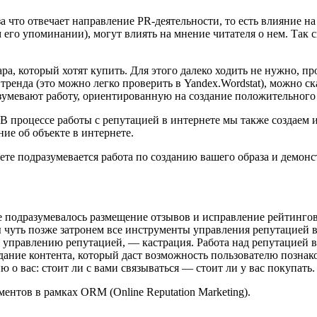
а что отвечает направление PR-деятельности, то есть влияние н
его упоминании), могут влиять на мнение читателя о нем. Так 
а, который хотят купить. Для этого далеко ходить не нужно, пр
тренда (это можно легко проверить в Yandex.Wordstat), можно с
азумевают работу, ориентированную на создание положительного
 В процессе работы с репутацией в интернете мы также создаем 
ние об объекте в интернете.
ете подразумевается работа по созданию вашего образа и демонс
 подразумевалось размещение отзывов и исправление рейтингов н
ы чуть позже затронем все инструменты управления репутацией в
 управлению репутацией, — кастрация. Работа над репутацией в
здание контента, который даст возможность пользователю познако
о вас: стоит ли с вами связываться — стоит ли у вас покупать.
ентов в рамках ORM (Online Reputation Marketing).