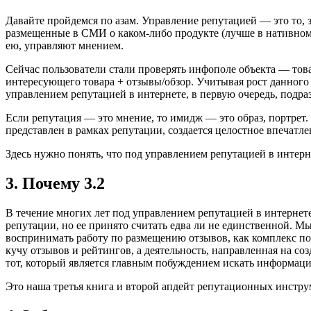
Давайте пройдемся по азам. Управление репутацией — это то, з
размещенные в СМИ о каком-либо продукте (лучше в нативном 
ею, управляют мнением.
Сейчас пользователи стали проверять инфополе объекта — товар
интересующего товара + отзывы/обзор. Учитывая рост данного 
управлением репутацией в интернете, в первую очередь, подр
Если репутация — это мнение, то имидж — это образ, портрет.
представлен в рамках репутации, создается целостное впечатле
Здесь нужно понять, что под управлением репутацией в интерн
3. Почему 3.2
В течение многих лет под управлением репутацией в интернете
репутации, но ее принято считать едва ли не единственной. М
воспринимать работу по размещению отзывов, как комплекс по
кучу отзывов и рейтингов, а деятельность, направленная на со
тот, который является главным побуждением искать информацию 
Это наша третья книга и второй апдейт репутационных инструм