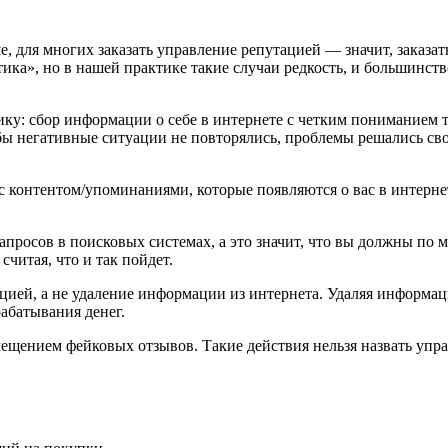
 для многих заказать управление репутацией — значит, заказать
тика», но в нашей практике такие случаи редкость, и большинст
ку: сбор информации о себе в интернете с четким пониманием т
бы негативные ситуации не повторялись, проблемы решались сво
 с контентом/упоминаниями, которые появляются о вас в интерн
апросов в поисковых системах, а это значит, что вы должны по 
читая, что и так пойдет.
ией, а не удаление информации из интернета. Удаляя информаци
рабатывания денег.
ещением фейковых отзывов. Такие действия нельзя назвать упра