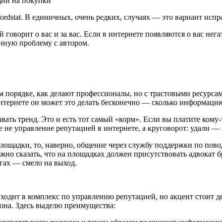
ordstat. В единичных, очень редких, случаях — это вариант исп
 говорит о вас и за вас. Если в интернете появляются о вас нег
анную проблему с автором.
м порядке, как делают профессионалы, но с трастовыми ресурсами
 интернете он может это делать бесконечно — сколько информацию
ать тренд. Это и есть тот самый «корм». Если вы платите кому-то
же не управление репутацией в интернете, а круговорот: удали 
ощадки, то, наверно, общение через службу поддержки по поводу
но сказать, что на площадках должен присутствовать адвокат б
ьгах — смело на выход.
входит в комплекс по управлению репутацией, но акцент стоит 
фона. Здесь выделю преимущества: