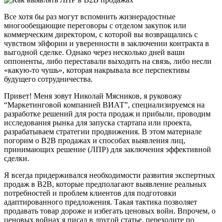
Все хотя бы раз могут вспомнить жизнерадостные
многообещающие переговоры с отделом закупок или
коммерческим директором, с которой вы возвращались с
чувством эйфории и уверенности в заключении контракта в
выгодной сделке. Однако через несколько дней ваши
оппоненты, либо переставали выходить на связь, либо несли
«какую-то чушь», которая накрывала все перспективы
будущего сотрудничества.
Привет! Меня зовут Николай Мясников, я руковожу
“Маркетинговой компанией ВИАТ”, специализируемся на
разработке решений для роста продаж и прибыли, проводим
исследования рынка для запуска стартапа или проекта,
разрабатываем стратегии продвижения. В этом материале
погорим о B2B продажах и способах выявления лиц,
принимающих решение (ЛПР) для заключения эффективной
сделки.
Я всегда придерживался необходимости развития экспертных
продаж в B2B, которые предполагают выявление реальных
потребностей и проблем клиентов для подготовки
адаптированного предложения. Такая тактика позволяет
продавать товар дороже и избегать ценовых войн. Впрочем, о
ценовых войнах я писал в другой статье, переходите по