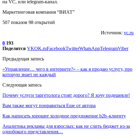
на VC, или telegram-канал.
Маркетинговая компания “ВИАТ”
507 показов 98 открытий
Источник:
vc.ru
0
193
Поделится
VK
OK.ru
Facebook
Twitter
WhatsApp
Telegram
Viber
Предыдущая запись
«Управление… чего в интернете?» – как я продаю услугу, про
которую знает не каждый
Следующая запись
Почему услуги таргетолога стоят дорого? Я хочу подешевле!
Вам также могут понравиться
Еще от автора
Как написать хорошее холодное предложение b2b–клиенту
Аналитика рекламы для взрослых: как не слить бюджет из-за
однобокого представления…