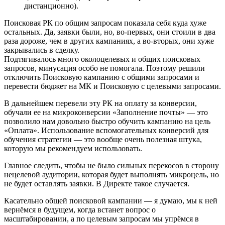
дистанционно).
Поисковая РК по общим запросам показала себя куда хуже
остальных. Да, заявки были, но, во-первых, они стоили в два
раза дороже, чем в других кампаниях, а во-вторых, они хуже
закрывались в сделку.
Подтягивалось много околоцелевых и общих поисковых
запросов, минусация особо не помогала. Поэтому решили
отключить Поисковую кампанию с общими запросами и
перевести бюджет на МК и Поисковую с целевыми запросами.
В дальнейшем перевели эту РК на оплату за конверсии,
обучали ее на микроконверсии «Заполнение почты» — это
позволило нам довольно быстро обучить кампанию на цель
«Оплата». Использование вспомогательных конверсий для
обучения стратегии — это вообще очень полезная штука,
которую мы рекомендуем использовать.
Главное следить, чтобы не было сильных перекосов в сторону
нецелевой аудитории, которая будет выполнять микроцель, но
не будет оставлять заявки. В Директе такое случается.
Касательно общей поисковой кампании — я думаю, мы к ней
вернёмся в будущем, когда встанет вопрос о
масштабировании, а по целевым запросам мы упрёмся в