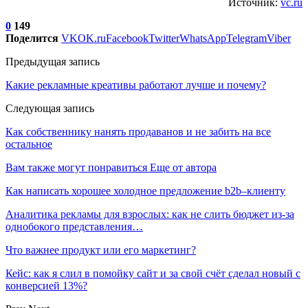
Источник:
vc.ru
0
149
Поделится
VK
OK.ru
Facebook
Twitter
WhatsApp
Telegram
Viber
Предыдущая запись
Какие рекламные креативы работают лучше и почему?
Следующая запись
Как собственнику нанять продаванов и не забить на все
остальное
Вам также могут понравиться
Еще от автора
Как написать хорошее холодное предложение b2b–клиенту
Аналитика рекламы для взрослых: как не слить бюджет из-за
однобокого представления…
Что важнее продукт или его маркетинг?
Кейс: как я слил в помойку сайт и за свой счёт сделал новый с
конверсией 13%?