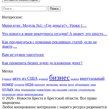
Интересное:
Мини-курс. Модуль №1: «Где деньги?». Уроки 1…
Что нового в мире рекрутинга сегодня? А может, это просто…
Как продвигаться с помощью рекламных статей, если не
знаете,…
Вам не нужен таргетолог
Как проверить бизнес идею до вложения денег?
Метки
бизнес
авто из США
виртуальный
#деньги
аукцион
валюта
номер
игра
гаджеты
интерьер
маркетинг
металл
мото
образование
окна
отдых
офис
приложения
развлечения
смс-рассылки
стартап
строительство
технологии
цветы
шенгенская виза
© 2026 - Новости Бреста и Брестской области. Все права
защищены.
Любое копирование материалов с нашего ресурса разрешается