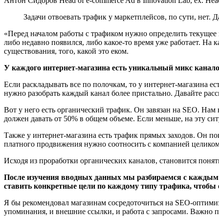
Антон Сидоров Head of e-commerce Ad в Innovation Lab, ex. Head
Задачи отвоевать трафик у маркетплейсов, по сути, нет. 
«Перед началом работы с трафиком нужно определить текущее п
либо недавно появился, либо какое-то время уже работает. На 
существования, того, какой это еком.
У каждого интернет-магазина есть уникальный микс канало
Если раскладывать все по полочкам, то у интернет-магазина е
нужно разобрать каждый канал более пристально. Давайте рас
Вот у него есть органический трафик. Он завязан на SEO. Нам 
должен давать от 50% в общем объеме. Если меньше, на эту си
Также у интернет-магазина есть трафик прямых заходов. Он по
платного продвижения нужно соотносить с компанией целиком.
Исходя из проработки органических каналов, становится понят
После изучения вводных данных мы разбираемся с каждым 
ставить конкретные цели по каждому типу трафика, чтоб
Я бы рекомендовал магазинам сосредоточиться на SEO-оптимиз
упоминания, и внешние ссылки, и работа с запросами. Важно 