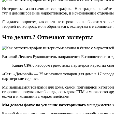
Интернет-магазин начинается с трафика. Нет трафика на сайт
тут и доминирование маркетплейсов, и исчезновение отдельны
Я задался вопросом, как опытные игроки рынка борются за рос
теорией по вопросу, но и обратиться к экспертам в e-commerc
Что делать? Отвечают эксперты
Виталий Лежнев Руководитель направления E-commerce сети 
Канал СРА с набором грамотных партнеров нарастил сво
«Сеть «Домовой» — 35 магазинов товаров для дома в 17 города
партнерские сервисы.
Мы занимаемся товарами для дома, самой популярной категорие
сторонние популярные бренды, есть доля СТМ и множество дру
екома и и компании с маркетплейсами.
Мы делаем фокус на усиление категорийного менеджмента 
Второй фокус внимания — наращивание доли онлайна всеми д