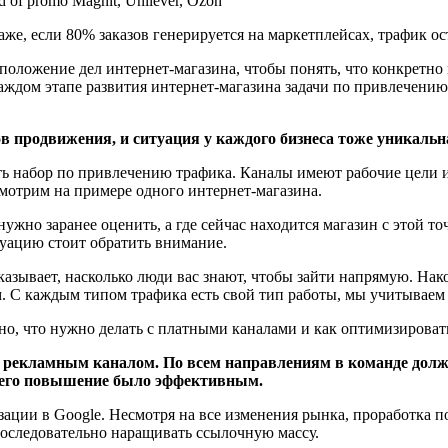
 of promo Magnit, Unilever, Ozon
Даже, если 80% заказов генерируется на маркетплейсах, трафик ос
оложение дел интернет-магазина, чтобы понять, что конкретно 
каждом этапе развития интернет-магазина задачи по привлечению 
в продвижения, и ситуация у каждого бизнеса тоже уникальн
сть набор по привлечению трафика. Каналы имеют рабочие цели 
смотрим на примере одного интернет-магазина.
нужно заранее оценить, а где сейчас находится магазин с этой т
туацию стоит обратить внимание.
казывает, насколько люди вас знают, чтобы зайти напрямую. Нак
 С каждым типом трафика есть свой тип работы, мы учитываем е
но, что нужно делать с платными каналами и как оптимизироват
рекламным каналом. По всем направлениям в команде должн
ы его повышение было эффективным.
ации в Google. Несмотря на все изменения рынка, проработка 
последовательно наращивать ссылочную массу.