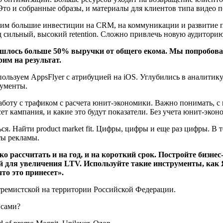
 Это и собранные образы, и материалы для клиентов типа видео п
атим большие инвестиции на CRM, на коммуникации и развитие п
д сильный, высокий retention. Сложно привлечь новую аудиторию
ишлось больше 50% выручки от общего екома. Мы попробовал
им на результат.
льзуем AppsFlyer c атрибуцией на iOS. Углубились в аналитик
рументы.
аботу с трафиком с расчета юнит-экономики. Важно понимать, с 
т кампания, и какие это будут показатели. Без учета юнит-эконо
я. Найти product market fit. Цифры, цифры и еще раз цифры. В т
ты рекламы.
о рассчитать и на год, и на короткий срок. Постройте бизнес
ей для увеличения LTV. Используйте такие инструменты, как
то это принесет».
стремистской на территории Российской Федерации.