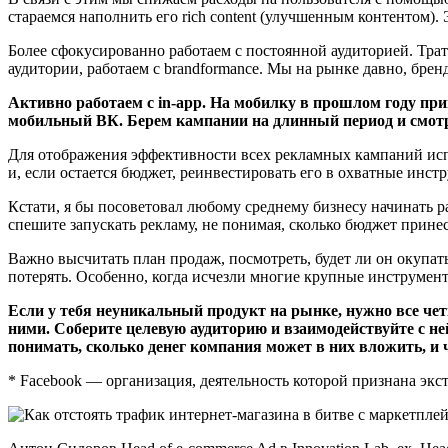
стараемся наполнить его rich content (улучшенным контентом).
Более сфокусированно работаем с постоянной аудиторией. Тр
аудитории, работаем с brandformance. Мы на рынке давно, брен
Активно работаем с in-app. На мобилку в прошлом году пр
мобильный ВК. Берем кампании на длинный период и смотр
Для отображения эффективности всех рекламных кампаний испо
и, если остается бюджет, реинвестировать его в охватные инст
Кстати, я бы посоветовал любому среднему бизнесу начинать р
спешите запускать рекламу, не понимая, сколько бюджет принесе
Важно высчитать план продаж, посмотреть, будет ли он окупатьс
потерять. Особенно, когда исчезли многие крупные инструмен
Если у тебя неуникальный продукт на рынке, нужно все четк
ними. Соберите целевую аудиторию и взаимодействуйте с н
понимать, сколько денег компания может в них вложить, и ч
* Facebook — организация, деятельность которой признана эк