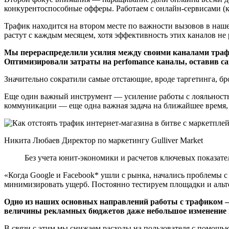
конкурентоспособные офферы. Работаем с онлайн-сервисами (к
Трафик находится на втором месте по важности вызовов в на
растут с каждым месяцем, хотя эффективность этих каналов не 
Мы перераспределили усилия между своими каналами трафи
Оптимизировали затраты на perfomance каналы, оставив с
Значительно сократили самые отстающие, вроде таргетинга, б
Еще один важный инструмент — усиление работы с лояльность
коммуникации — еще одна важная задача на ближайшее время, к
Никита Любаев Директор по маркетингу Gulliver Market
Без учета юнит-экономики и расчетов ключевых показате
«Когда Google и Facebook* ушли с рынка, начались проблемы с 
минимизировать ущерб. Постоянно тестируем площадки и альте
Одно из наших основных направлений работы с трафиком —
величины рекламных бюджетов даже небольшое изменение в
В связи с этим мы снижаем расходы на пользователя с помощью