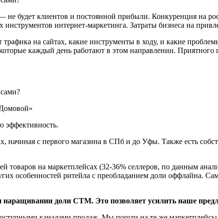
е — не будет клиентов и постоянной прибыли. Конкуренция на р
х инструментов интернет-маркетинга. Затраты бизнеса на привл
т трафика на сайтах, какие инструменты в ходу, и какие пробле
e, которые каждый день работают в этом направлении. Приятного 
«Домовой»
ю эффективность.
х, начиная с первого магазина в СПб и до Уфы. Также есть соб
й товаров на маркетплейсах (32-36% селлеров, по данным анали
гих особенностей ритейла с преобладанием доли оффлайна. Сам
и наращивании доли СТМ. Это позволяет усилить наше предл
оступными каналами продаж. Мы пошли на те же маркетплейсы,