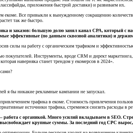
лассифайды, приложения быстрой доставки) и развиваем их.
шем екоме. Все привыкли к вынужденному сокращению количеств
растет так же быстро.
ка и заказов: большую долю занял канал СРА, который с н
амые эффективные (по данным сквозной аналитики) и держим
росив силы на работу с органическим трафиком и эффективность
ю покупателей. Инструменты, вроде CRM и директ маркетинга,
оторая наверняка станет трендом у екомерсов в 2024».
лей я бы никакие рекламные кампании не запускал.
привлечением трафика в екоме. Стоимость привлечения пользоват
рнативные источники трафика, стремимся снизить расходы в per
 работа с органикой. Много усилий вкладываем в SEO. Стр
ысвобождает крупные суммы. За последний год CPC вырос, 
 оптимизации. Больше ресурсов уходит на возвращение клиентов