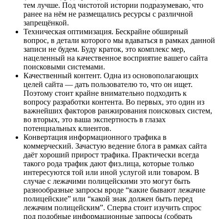
тем лучше. Под чистотой истории подразумеваю, что
ранее на нём не размещались ресурсы с различной
запрещёнкой.
Техническая оптимизация. Бескрайне обширный
вопрос, в детали которого мы вдаваться в рамках данной
записи не будем. Буду краток, это комплекс мер,
нацеленный на качественное восприятие вашего сайта
поисковыми системами.
Качественный контент. Одна из основополагающих
целей сайта — дать пользователю то, что он ищет.
Поэтому стоит крайне внимательно подходить к
вопросу разработки контента. Во первых, это один из
важнейших факторов ранжирования поисковых систем,
во вторых, это ваша экспертность в глазах
потенциальных клиентов.
Конвертация информационного трафика в
коммерческий. Зачастую ведение блога в рамках сайта
даёт хороший прирост трафика. Практически всегда
такого рода трафик дают физ.лица, которые только
интересуются той или иной услугой или товаром. В
случае с лежачими полицейскими это могут быть
разнообразные запросы вроде “какие бывают лежачие
полицейские” или “какой знак должен быть перед
лежачим полицейским”. Сперва стоит изучить спрос
под подобные информационные запросы (собрать