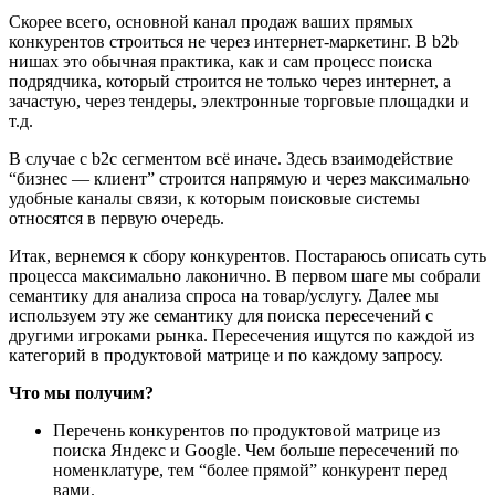
Скорее всего, основной канал продаж ваших прямых
конкурентов строиться не через интернет-маркетинг. В b2b
нишах это обычная практика, как и сам процесс поиска
подрядчика, который строится не только через интернет, а
зачастую, через тендеры, электронные торговые площадки и
т.д.
В случае с b2c сегментом всё иначе. Здесь взаимодействие
“бизнес — клиент” строится напрямую и через максимально
удобные каналы связи, к которым поисковые системы
относятся в первую очередь.
Итак, вернемся к сбору конкурентов. Постараюсь описать суть
процесса максимально лаконично. В первом шаге мы собрали
семантику для анализа спроса на товар/услугу. Далее мы
используем эту же семантику для поиска пересечений с
другими игроками рынка. Пересечения ищутся по каждой из
категорий в продуктовой матрице и по каждому запросу.
Что мы получим?
Перечень конкурентов по продуктовой матрице из
поиска Яндекс и Google. Чем больше пересечений по
номенклатуре, тем “более прямой” конкурент перед
вами.