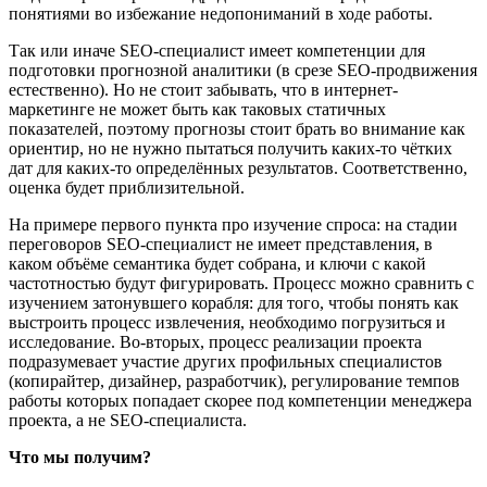
понятиями во избежание недопониманий в ходе работы.
Так или иначе SEO-специалист имеет компетенции для
подготовки прогнозной аналитики (в срезе SEO-продвижения
естественно). Но не стоит забывать, что в интернет-
маркетинге не может быть как таковых статичных
показателей, поэтому прогнозы стоит брать во внимание как
ориентир, но не нужно пытаться получить каких-то чётких
дат для каких-то определённых результатов. Соответственно,
оценка будет приблизительной.
На примере первого пункта про изучение спроса: на стадии
переговоров SEO-специалист не имеет представления, в
каком объёме семантика будет собрана, и ключи с какой
частотностью будут фигурировать. Процесс можно сравнить с
изучением затонувшего корабля: для того, чтобы понять как
выстроить процесс извлечения, необходимо погрузиться и
исследование. Во-вторых, процесс реализации проекта
подразумевает участие других профильных специалистов
(копирайтер, дизайнер, разработчик), регулирование темпов
работы которых попадает скорее под компетенции менеджера
проекта, а не SEO-специалиста.
Что мы получим?