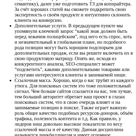
семантику), далее уже подготовить ТЗ для копирайтера.
За счёт хороших статей вы сможете подкрепить свою
экспертность о своём продукте и интуитивно склонить
клиента на конверсию.
Дополнительные услуги. В предыдущем пункте мы
упомянули ключевой запрос “какой знак должен быть
перед лежачим полицейским”, под него есть спрос, хоть
и незначительный в глобальном плане, но подобного
рода позиции могут быть хорошим подспорьем для
дополнительных продаж, если вы решите включить их в
свою продуктовую матрицу. Опять же, исходя из
конкурентного анализа, SEO-специалист может
“подсветить”, какими дополнительными товарами или
услугами интересуются клиенты в занимаемой нише.
Ссылочная масса. Хорошо, когда о вас трубят из каждого
утюга. Для поисковых систем это тоже положительный
сигнал. Чем больше сайтов ссылается на вас, тем лучше,
тем больший авторитет обретает ваш проект в глазах
поисковых систем, что в свою очередь влияет и на
занимаемые позиции в поиске. Также играет важную
роль общее качество подобных ресурсов-доноров, объём
трафика, полезность контента и т.д. Как правило, у
лидеров ниш довольно высокие показатели по весу
ссылочной массы и её качеству. Данная дисциплина
называется линкбилдингом и имеет огромное