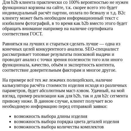
Для b2b клиента практически со 100% вероятностью не нужен
функционал корзины на сайте, т.к. скорее всего это будет
индивидуальный расчёт партии, оплата по безналу и т.д. B2c
клиенту может быть необходим информационный текст с
изобилием фотографий, в то время как b2b вместо этого будет
обращать внимание например на наличие сертификата
соответствия ГОСТ.
Равняться на лучших и стараться сделать лучше — одна из
конечных целей конкурентного анализа. SEO-специалист
рассматривает топовые результаты поисковой выдачи и
проводит анализ с точки зрения полезности того или иного
функционала, качество, объём и экспертность контента,
соответствие доверительным факторам и многое другое.
На примере всё тех же лежачих полицейских, наличие
калькулятора расчёта стоимости изделия исходя из различных
параметров, будет абсолютным маст-хэвом. Удачный, на мой
взгляд, пример реализации как для b2b, так и для b2c сегмента
привожу ниже. В данном случае, клиент получает всю
необходимую информацию перед отправкой заявки:
возможность выбора длины изделия
возможность выбора порядка цвета деталей изделия
возможность выбора количества комплектов