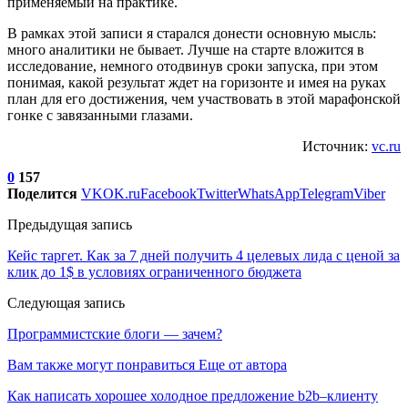
применяемый на практике.
В рамках этой записи я старался донести основную мысль:
много аналитики не бывает. Лучше на старте вложится в
исследование, немного отодвинув сроки запуска, при этом
понимая, какой результат ждет на горизонте и имея на руках
план для его достижения, чем участвовать в этой марафонской
гонке с завязанными глазами.
Источник:
vc.ru
0
157
Поделится
VK
OK.ru
Facebook
Twitter
WhatsApp
Telegram
Viber
Предыдущая запись
Кейс таргет. Как за 7 дней получить 4 целевых лида с ценой за
клик до 1$ в условиях ограниченного бюджета
Следующая запись
Программистские блоги — зачем?
Вам также могут понравиться
Еще от автора
Как написать хорошее холодное предложение b2b–клиенту