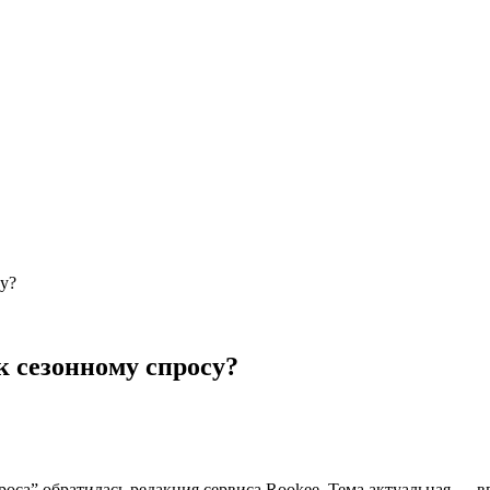
у?
к сезонному спросу?
оса” обратилась редакция сервиса Rookee. Тема актуальная — впе