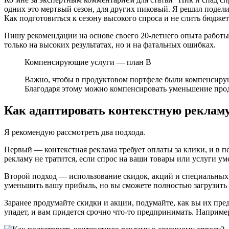
одних это мертвый сезон, для других пиковый. Я решил поделит
Как подготовиться к сезону высокого спроса и не слить бюдже
Пишу рекомендации на основе своего 20-летнего опыта работы di
только на высоких результатах, но и на фатальных ошибках.
Компенсирующие услуги — план B
Важно, чтобы в продуктовом портфеле были компенсирующ
Благодаря этому можно компенсировать уменьшение прод
Как адаптировать контекстную рекламу
Я рекомендую рассмотреть два подхода.
Первый — контекстная реклама требует оплаты за клики, и в п
рекламу не тратится, если спрос на ваши товары или услуги у
Второй подход — использование скидок, акций и специальных 
уменьшить вашу прибыль, но вы сможете полностью загрузить с
Заранее продумайте скидки и акции, подумайте, как вы их пред
упадет, и вам придется срочно что-то предпринимать. Наприме