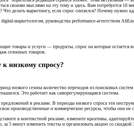
ься своими мыслями на эту тему и здесь. Вам потребуется 10 ми
т? Что делать маркетингу, если спрос снизился? Почему нужно 
gital-маркетологом, руководства performance-агентством AltEasy
ие товары и услуги — продукты, спрос на которые остается воз
аж сезонных товаров.
 к низкому спросу?
ериод низкого сезона количество переходов из поисковых систем
меньшился. Это работает как саморегулирующаяся система.
предложений в рекламе. В периоды низкого спроса эти инструм
вои производственные и коммерческие ресурсы, чтобы они не ос
ставите в контекстной рекламе, измените креативы, адаптируйте
р, за 5 минут изменить тексты и организовать акцию со скидкой 