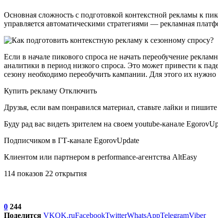
Основная сложность с подготовкой контекстной рекламы к пик
управляется автоматическими стратегиями — рекламная платфо
Если в начале пикового спроса не начать переобучение рекламн
аналитики в период низкого спроса. Это может привести к пад
сезону необходимо переобучить кампании. Для этого их нужно 
Купить рекламу Отключить
Друзья, если вам понравился материал, ставьте лайки и пишит
Буду рад вас видеть зрителем на своем youtube-канале EgorovUp
Подписчиком в ГТ-канале EgorovUpdate
Клиентом или партнером в performance-агентства AltEasy
114 показов 22 открытия
0
244
Поделится
VK
OK.ru
Facebook
Twitter
WhatsApp
Telegram
Viber