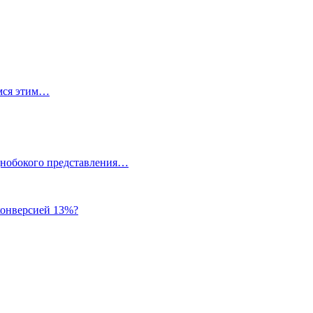
емся этим…
однобокого представления…
 конверсией 13%?