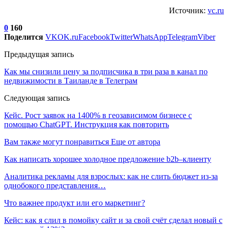
Источник:
vc.ru
0
160
Поделится
VK
OK.ru
Facebook
Twitter
WhatsApp
Telegram
Viber
Предыдущая запись
Как мы снизили цену за подписчика в три раза в канал по
недвижимости в Таиланде в Телеграм
Следующая запись
Кейс. Рост заявок на 1400% в геозависимом бизнесе с
помощью ChatGPT. Инструкция как повторить
Вам также могут понравиться
Еще от автора
Как написать хорошее холодное предложение b2b–клиенту
Аналитика рекламы для взрослых: как не слить бюджет из-за
однобокого представления…
Что важнее продукт или его маркетинг?
Кейс: как я слил в помойку сайт и за свой счёт сделал новый с