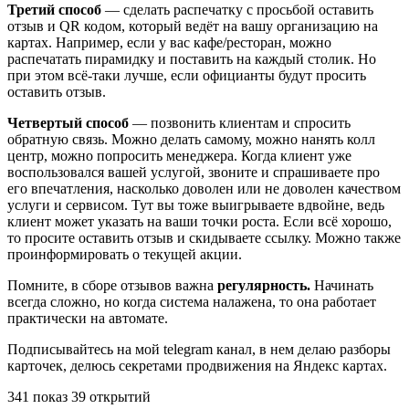
Третий способ
— сделать распечатку с просьбой оставить
отзыв и QR кодом, который ведёт на вашу организацию на
картах. Например, если у вас кафе/ресторан, можно
распечатать пирамидку и поставить на каждый столик. Но
при этом всё-таки лучше, если официанты будут просить
оставить отзыв.
Четвертый способ
— позвонить клиентам и спросить
обратную связь. Можно делать самому, можно нанять колл
центр, можно попросить менеджера. Когда клиент уже
воспользовался вашей услугой, звоните и спрашиваете про
его впечатления, насколько доволен или не доволен качеством
услуги и сервисом. Тут вы тоже выигрываете вдвойне, ведь
клиент может указать на ваши точки роста. Если всё хорошо,
то просите оставить отзыв и скидываете ссылку. Можно также
проинформировать о текущей акции.
Помните, в сборе отзывов важна
регулярность.
Начинать
всегда сложно, но когда система налажена, то она работает
практически на автомате.
Подписывайтесь на мой telegram канал, в нем делаю разборы
карточек, делюсь секретами продвижения на Яндекс картах.
341 показ 39 открытий