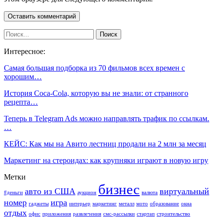
Интересное:
Самая большая подборка из 70 фильмов всех времен с
хорошим…
История Coca-Cola, которую вы не знали: от странного
рецепта…
Теперь в Telegram Ads можно направлять трафик по ссылкам.
…
КЕЙС: Как мы на Авито лестниц продали на 2 млн за месяц
Маркетинг на стероидах: как крупняки играют в новую игру
Метки
бизнес
авто из США
виртуальный
#деньги
аукцион
валюта
номер
игра
гаджеты
интерьер
маркетинг
металл
мото
образование
окна
отдых
офис
приложения
развлечения
смс-рассылки
стартап
строительство