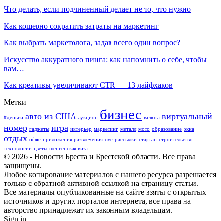
Что делать, если подчиненный делает не то, что нужно
Как кошерно сократить затраты на маркетинг
Как выбрать маркетолога, задав всего один вопрос?
Искусство аккуратного пинга: как напомнить о себе, чтобы
вам…
Как креативы увеличивают CTR — 13 лайфхаков
Метки
бизнес
авто из США
виртуальный
#деньги
аукцион
валюта
номер
игра
гаджеты
интерьер
маркетинг
металл
мото
образование
окна
отдых
офис
приложения
развлечения
смс-рассылки
стартап
строительство
технологии
цветы
шенгенская виза
© 2026 - Новости Бреста и Брестской области. Все права
защищены.
Любое копирование материалов с нашего ресурса разрешается
только с обратной активной ссылкой на страницу статьи.
Все материалы опубликованные на сайте взяты с открытых
источников и других порталов интернета, все права на
авторство принадлежат их законным владельцам.
Sign in