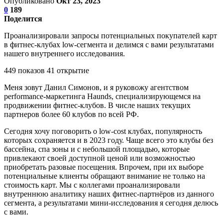
Опубликовано
Окт 23, 2023
0
189
Поделится
Проанализировали запросы потенциальных покупателей карт
в фитнес-клубах low-сегмента и делимся с вами результатами
нашего внутреннего исследования.
449 показов 41 открытие
Меня зовут Данил Симонов, и я руковожу агентством
performance-маркетинга Haunds, специализирующемся на
продвижении фитнес-клубов. В числе наших текущих
партнеров более 60 клубов по всей РФ.
Сегодня хочу поговорить о low-cost клубах, популярность
которых сохраняется и в 2023 году. Чаще всего это клубы без
бассейна, спа зоны и с небольшой площадью, которые
привлекают своей доступной ценой или возможностью
приобретать разовые посещения. Впрочем, при их выборе
потенциальные клиенты обращают внимание не только на
стоимость карт. Мы с коллегами проанализировали
внутреннюю аналитику наших фитнес-партнёров из данного
сегмента, а результатами мини-исследования я сегодня делюсь
с вами.