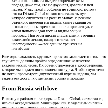
Если онлайн-школа выдает «корочки» всем
подряд, даже тем, кто не доучился, доверие к ней
падает. У нас такой проблемы не возникло, потому
что на Distant Global можно отслеживать путь
каждого слушателя на разных этапах. В режиме
реального времени мы видим, какие задания он
выполнил, посмотрел лекцию или пролистнул, с
какой попытки сдал тест. И видим общий
прогресс. При этом писать слушателям и уточнять
какие-либо детали, ожидая ответа, нет
необходимости, — все данные хранятся на
платформе.
Еще одна сложность крупных проектов заключается в том, что
слушатели должны пройти определенное количество
академических часов. Их объем отражается в удостоверении,
которое мы выдаем после окончания курса. Чтобы слушатели
не могли просмотреть двухмесячный курс за неделю, мы
закрываем доступ к отдельным урокам и модулям.
From Russia with love
Вплотную работая с платформой Distant Global, я отметил то,
что она аккредитована Минцифры РФ. Владельцам онлайн-
школ это дает следующие преимущества.