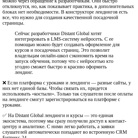
можно через обращение к разработчикам. Они быстро
откликнутся, но, как показывает практика, в дополнительных
блоках нет необходимости. В конструкторе лендингов есть
все, что нужно для создания качественной посадочной
страницы.
Сейчас разработчики Distant Global хотят
интегрировать в LMS-систему нейросеть. С ее
помощью можно будет создавать оформление для
курсов и посадочных страниц. Это позволит
владельцам онлайн-школ сэкономить время на
запуск обучения, потому что с нейросетью кто
угодно сможет быстро и красиво оформить
лендинг.
❌ Если платформа с уроками и лендинги — разные сайты, у
них нет единой базы. Чтобы связать их, придется
использовать «костыли». Только так слушатели после оплаты
на лендинге смогут зарегистрироваться на платформе с
уроками.
✅ На Distant Global лендинги и курсы — это единая
экосистема, поэтому мы сразу получили доступ к контакт-
центру и аналитике. С ними легко работать, а заявки
слушателей автоматически попадают во встроенную CRM
Битрикс-24.