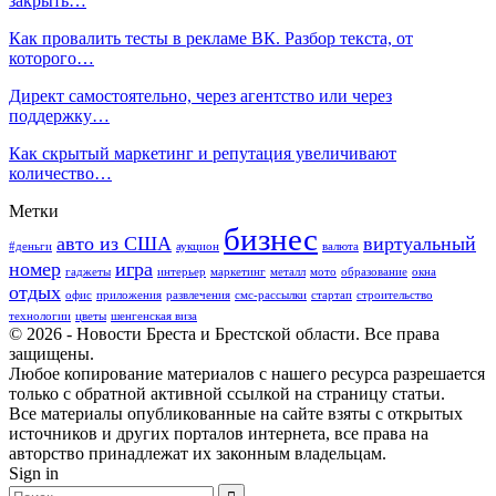
закрыть…
Как провалить тесты в рекламе ВК. Разбор текста, от
которого…
Директ самостоятельно, через агентство или через
поддержку…
Как скрытый маркетинг и репутация увеличивают
количество…
Метки
бизнес
авто из США
виртуальный
#деньги
аукцион
валюта
номер
игра
гаджеты
интерьер
маркетинг
металл
мото
образование
окна
отдых
офис
приложения
развлечения
смс-рассылки
стартап
строительство
технологии
цветы
шенгенская виза
© 2026 - Новости Бреста и Брестской области. Все права
защищены.
Любое копирование материалов с нашего ресурса разрешается
только с обратной активной ссылкой на страницу статьи.
Все материалы опубликованные на сайте взяты с открытых
источников и других порталов интернета, все права на
авторство принадлежат их законным владельцам.
Sign in