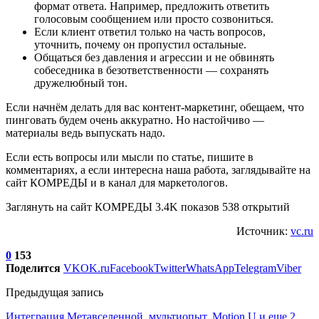
формат ответа. Например, предложить ответить
голосовым сообщением или просто созвониться.
Если клиент ответил только на часть вопросов,
уточнить, почему он пропустил остальные.
Общаться без давления и агрессии и не обвинять
собеседника в безответственности — сохранять
дружелюбный тон.
Если начнём делать для вас контент-маркетинг, обещаем, что
пинговать будем очень аккуратно. Но настойчиво —
материалы ведь выпускать надо.
Если есть вопросы или мысли по статье, пишите в
комментариях, а если интересна наша работа, заглядывайте на
сайт КОМРЕДЫ и в канал для маркетологов.
Заглянуть на сайт КОМРЕДЫ 3.4K показов 538 открытий
Источник:
vc.ru
0
153
Поделится
VK
OK.ru
Facebook
Twitter
WhatsApp
Telegram
Viber
Предыдущая запись
Интеграция Метавселенной, мультиопыт, Motion U и еще 2