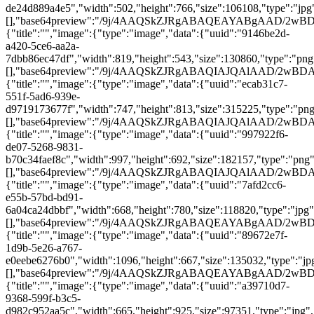
de24d889a4e5","width":502,"height":766,"size":106108,"type":"jpg"
[],"base64preview":"/9j/4AAQSkZJRgABAQEAYA
{"title":"","image":{"type":"image","data":{"uuid":"9146be2d-
a420-5ce6-aa2a-
7dbb86ec47df","width":819,"height":543,"size":130860,"type":"png"
[],"base64preview":"/9j/4AAQSkZJRgABAQIAJQA
{"title":"","image":{"type":"image","data":{"uuid":"ecab31c7-
551f-5ad6-939e-
d9719173677f","width":747,"height":813,"size":315225,"type":"png"
[],"base64preview":"/9j/4AAQSkZJRgABAQIAJQA
{"title":"","image":{"type":"image","data":{"uuid":"997922f6-
de07-5268-9831-
b70c34faef8c","width":997,"height":692,"size":182157,"type":"png",
[],"base64preview":"/9j/4AAQSkZJRgABAQIAJQAl
{"title":"","image":{"type":"image","data":{"uuid":"7afd2cc6-
e55b-57bd-bd91-
6a04ca24dbbf","width":668,"height":780,"size":118820,"type":"jpg",
[],"base64preview":"/9j/4AAQSkZJRgABAQEAYAB
{"title":"","image":{"type":"image","data":{"uuid":"89672e7f-
1d9b-5e26-a767-
e0eebe6276b0","width":1096,"height":667,"size":135032,"type":"jpg"
[],"base64preview":"/9j/4AAQSkZJRgABAQEAYAB
{"title":"","image":{"type":"image","data":{"uuid":"a39710d7-
9368-599f-b3c5-
d982c952aa5c","width":665,"height":925,"size":97351,"type":"jpg","