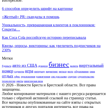
Интересное:
6 способов определить шрифт на картинке
«Желтый» PR: скандалы в помощь
Уникальность, превращающая клиентов в поклонников:
Секреты…
Как Coca Cola российскую историю переписывала
Квизы, опросы, викторины: как увеличить подписчиков на
230%
Метки
бизнес
авто из США
виртуальный
#деньги
аукцион
валюта
номер
игра
гаджеты
интерьер
маркетинг
металл
мото
образование
окна
отдых
офис
приложения
развлечения
смс-рассылки
стартап
строительство
технологии
цветы
шенгенская виза
© 2026 - Новости Бреста и Брестской области. Все права
защищены.
Любое копирование материалов с нашего ресурса разрешается
только с обратной активной ссылкой на страницу статьи.
Все материалы опубликованные на сайте взяты с открытых
источников и других порталов интернета, все права на