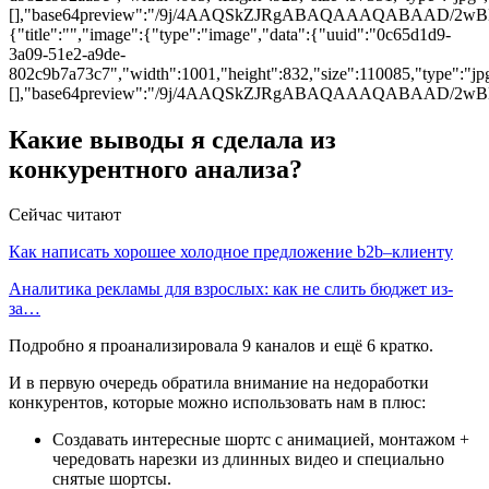
[],"base64preview":"/9j/4AAQSkZJRgABAQAAAQAB
{"title":"","image":{"type":"image","data":{"uuid":"0c65d1d9-
3a09-51e2-a9de-
802c9b7a73c7","width":1001,"height":832,"size":110085,"type":"jpg
[],"base64preview":"/9j/4AAQSkZJRgABAQAAAQAB
Какие выводы я сделала из
конкурентного анализа?
Сейчас читают
Как написать хорошее холодное предложение b2b–клиенту
Аналитика рекламы для взрослых: как не слить бюджет из-
за…
Подробно я проанализировала 9 каналов и ещё 6 кратко.
И в первую очередь обратила внимание на недоработки
конкурентов, которые можно использовать нам в плюс:
Создавать интересные шортс с анимацией, монтажом +
чередовать нарезки из длинных видео и специально
снятые шортсы.