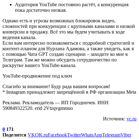
Аудитория YouTube постоянно растёт, а конкуренция
пока достаточно низкая.
Однако есть и угрозы возможных блокировок видео,
сложностей при конкуренции с крупными каналами и низкой
конверсии в продажу. Всё это мы будем учитывать в ходе
ведения канала.
Если вам интересно познакомиться с подробной стратегией и
контент-планом для Нурлана Адамова, а также увидеть, как я
с помощью Чата GPT создаю сценарии – заходите ко мне в
Телеграм. Там же можно обсудить сотрудничество по
раскрутке вашего YouTube-канала.
YouTube-продвижение под ключ
Спасибо за внимание! Буду рада вашим вопросам!
* Instagram принадлежит запрещённой в РФ организации Meta
Реклама. Рекламодатель — ИП Городничев. ИНН
590849322520. erid 2Vtzqvgmmuo
Источник:
vc.ru
0
171
Поделится
VK
OK.ru
Facebook
Twitter
WhatsApp
Telegram
Viber