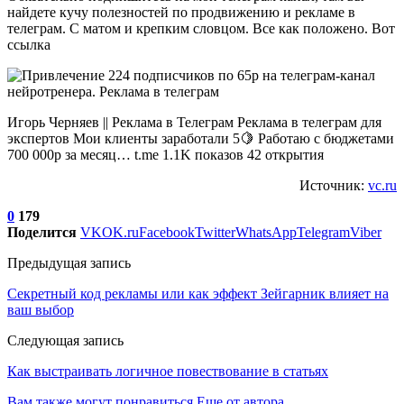
найдете кучу полезностей по продвижению и рекламе в
телеграм. С матом и крепким словцом. Все как положено. Вот
ссылка
Игорь Черняев || Реклама в Телеграм Реклама в телеграм для
экспертов Мои клиенты заработали 5🍋 Работаю с бюджетами
700 000р за месяц… t.me 1.1K показов 42 открытия
Источник:
vc.ru
0
179
Поделится
VK
OK.ru
Facebook
Twitter
WhatsApp
Telegram
Viber
Предыдущая запись
Секретный код рекламы или как эффект Зейгарник влияет на
ваш выбор
Следующая запись
Как выстраивать логичное повествование в статьях
Вам также могут понравиться
Еще от автора