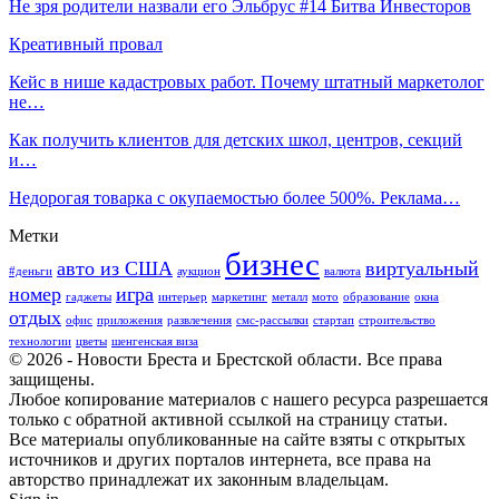
Не зря родители назвали его Эльбрус #14 Битва Инвесторов
Креативный провал
Кейс в нише кадастровых работ. Почему штатный маркетолог
не…
Как получить клиентов для детских школ, центров, секций
и…
Недорогая товарка с окупаемостью более 500%. Реклама…
Метки
бизнес
авто из США
виртуальный
#деньги
аукцион
валюта
номер
игра
гаджеты
интерьер
маркетинг
металл
мото
образование
окна
отдых
офис
приложения
развлечения
смс-рассылки
стартап
строительство
технологии
цветы
шенгенская виза
© 2026 - Новости Бреста и Брестской области. Все права
защищены.
Любое копирование материалов с нашего ресурса разрешается
только с обратной активной ссылкой на страницу статьи.
Все материалы опубликованные на сайте взяты с открытых
источников и других порталов интернета, все права на
авторство принадлежат их законным владельцам.