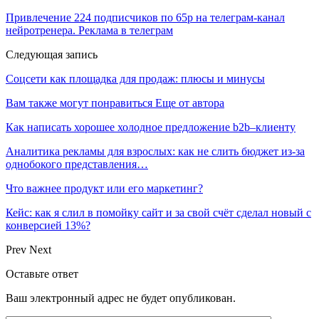
Привлечение 224 подписчиков по 65р на телеграм-канал
нейротренера. Реклама в телеграм
Следующая запись
Соцсети как площадка для продаж: плюсы и минусы
Вам также могут понравиться
Еще от автора
Как написать хорошее холодное предложение b2b–клиенту
Аналитика рекламы для взрослых: как не слить бюджет из-за
однобокого представления…
Что важнее продукт или его маркетинг?
Кейс: как я слил в помойку сайт и за свой счёт сделал новый с
конверсией 13%?
Prev
Next
Оставьте ответ
Ваш электронный адрес не будет опубликован.