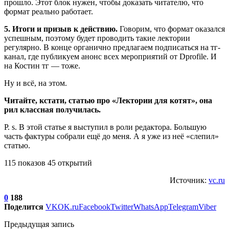
прошло. Этот блок нужен, чтобы доказать читателю, что
формат реально работает.
5. Итоги и призыв к действию.
Говорим, что формат оказался
успешным, поэтому будет проводить такие лектории
регулярно. В конце органично предлагаем подписаться на тг-
канал, где публикуем анонс всех мероприятий от Dprofile. И
на Костин тг — тоже.
Ну и всё, на этом.
Читайте, кстати, статью про «Лектории для котят», она
рил классная получилась.
P. s. В этой статье я выступил в роли редактора. Большую
часть фактуры собрали ещё до меня. А я уже из неё «слепил»
статью.
115 показов 45 открытий
Источник:
vc.ru
0
188
Поделится
VK
OK.ru
Facebook
Twitter
WhatsApp
Telegram
Viber
Предыдущая запись