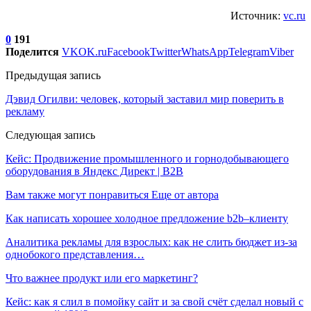
Источник:
vc.ru
0
191
Поделится
VK
OK.ru
Facebook
Twitter
WhatsApp
Telegram
Viber
Предыдущая запись
Дэвид Огилви: человек, который заставил мир поверить в
рекламу
Следующая запись
Кейс: Продвижение промышленного и горнодобывающего
оборудования в Яндекс Директ | B2B
Вам также могут понравиться
Еще от автора
Как написать хорошее холодное предложение b2b–клиенту
Аналитика рекламы для взрослых: как не слить бюджет из-за
однобокого представления…
Что важнее продукт или его маркетинг?
Кейс: как я слил в помойку сайт и за свой счёт сделал новый с