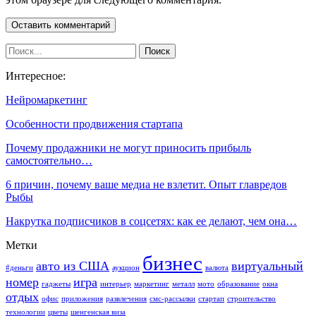
Интересное:
Нейромаркетинг
Особенности продвижения стартапа
Почему продажники не могут приносить прибыль
самостоятельно…
6 причин, почему ваше медиа не взлетит. Опыт главредов
Рыбы
Накрутка подписчиков в соцсетях: как ее делают, чем она…
Метки
бизнес
авто из США
виртуальный
#деньги
аукцион
валюта
номер
игра
гаджеты
интерьер
маркетинг
металл
мото
образование
окна
отдых
офис
приложения
развлечения
смс-рассылки
стартап
строительство
технологии
цветы
шенгенская виза