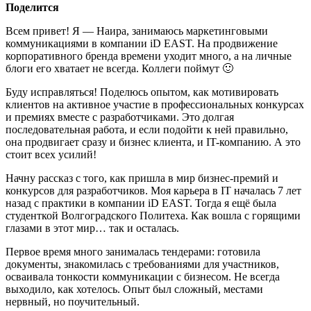
Поделится
Всем привет! Я — Наира, занимаюсь маркетинговыми
коммуникациями в компании iD EAST. На продвижение
корпоративного бренда времени уходит много, а на личные
блоги его хватает не всегда. Коллеги поймут 🙂
Буду исправляться! Поделюсь опытом, как мотивировать
клиентов на активное участие в профессиональных конкурсах
и премиях вместе с разработчиками. Это долгая
последовательная работа, и если подойти к ней правильно,
она продвигает сразу и бизнес клиента, и IT-компанию. А это
стоит всех усилий!
Начну рассказ с того, как пришла в мир бизнес-премий и
конкурсов для разработчиков. Моя карьера в IT началась 7 лет
назад с практики в компании iD EAST. Тогда я ещё была
студенткой Волгоградского Политеха. Как вошла с горящими
глазами в этот мир… так и осталась.
Первое время много занималась тендерами: готовила
документы, знакомилась с требованиями для участников,
осваивала тонкости коммуникации с бизнесом. Не всегда
выходило, как хотелось. Опыт был сложный, местами
нервный, но поучительный.