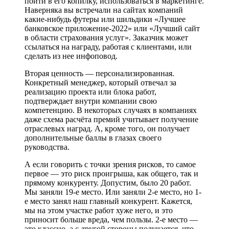
пойти в его копилку, использоваться в маркетинге.
Наверняка вы встречали на сайтах компаний
какие-нибудь футеры или шильдики «Лучшее
банковское приложение-2022» или «Лучший сайт
в области страхования услуг». Заказчик может
ссылаться на награду, работая с клиентами, или
сделать из нее инфоповод.
Вторая ценность — персонализированная.
Конкретный менеджер, который отвечал за
реализацию проекта или блока работ,
подтверждает внутри компании свою
компетенцию. В некоторых случаях в компаниях
даже схема расчёта премий учитывает получение
отраслевых наград. А, кроме того, он получает
дополнительные баллы в глазах своего
руководства.
А если говорить с точки зрения рисков, то самое
первое — это риск проигрыша, как общего, так и
прямому конкуренту. Допустим, было 20 работ.
Мы заняли 19-е место. Или заняли 2-е место, но 1-
е место занял наш главный конкурент. Кажется,
мы на этом участке работ хуже него, и это
приносит больше вреда, чем пользы. 2-е место —
это классно, а с другой стороны получается, что