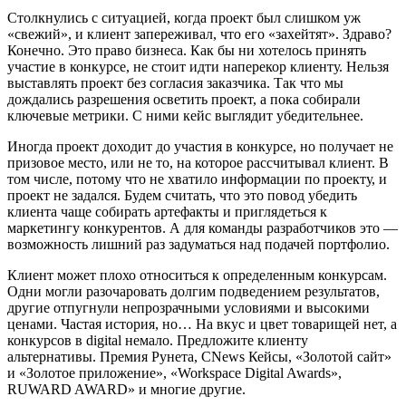
Столкнулись с ситуацией, когда проект был слишком уж
«свежий», и клиент запереживал, что его «захейтят». Здраво?
Конечно. Это право бизнеса. Как бы ни хотелось принять
участие в конкурсе, не стоит идти наперекор клиенту. Нельзя
выставлять проект без согласия заказчика. Так что мы
дождались разрешения осветить проект, а пока собирали
ключевые метрики. С ними кейс выглядит убедительнее.
Иногда проект доходит до участия в конкурсе, но получает не
призовое место, или не то, на которое рассчитывал клиент. В
том числе, потому что не хватило информации по проекту, и
проект не задался. Будем считать, что это повод убедить
клиента чаще собирать артефакты и приглядеться к
маркетингу конкурентов. А для команды разработчиков это —
возможность лишний раз задуматься над подачей портфолио.
Клиент может плохо относиться к определенным конкурсам.
Одни могли разочаровать долгим подведением результатов,
другие отпугнули непрозрачными условиями и высокими
ценами. Частая история, но… На вкус и цвет товарищей нет, а
конкурсов в digital немало. Предложите клиенту
альтернативы. Премия Рунета, CNews Кейсы, «Золотой сайт»
и «Золотое приложение», «Workspace Digital Awards»,
RUWARD AWARD» и многие другие.