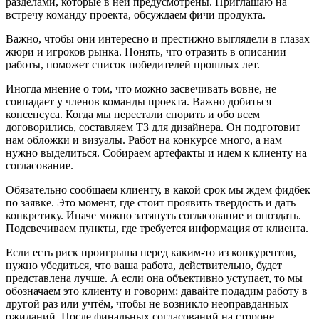
разделами, которые в ней предусмотрены. Приглашаю на
встречу команду проекта, обсуждаем фичи продукта.
Важно, чтобы они интересно и престижно выглядели в глазах
жюри и игроков рынка. Понять, что отразить в описании
работы, поможет список победителей прошлых лет.
Иногда мнение о том, что можно засвечивать вовне, не
совпадает у членов команды проекта. Важно добиться
консенсуса. Когда мы перестали спорить и обо всем
договорились, составляем ТЗ для дизайнера. Он подготовит
нам обложки и визуалы. Работ на конкурсе много, а нам
нужно выделиться. Собираем артефакты и идем к клиенту на
согласование.
Обязательно сообщаем клиенту, в какой срок мы ждем фидбек
по заявке. Это момент, где стоит проявить твердость и дать
конкретику. Иначе можно затянуть согласование и опоздать.
Подсвечиваем пункты, где требуется информация от клиента.
Если есть риск проигрыша перед каким-то из конкурентов,
нужно убедиться, что ваша работа, действительно, будет
представлена лучше. А если она объективно уступает, то мы
обозначаем это клиенту и говорим: давайте подадим работу в
другой раз или учтём, чтобы не возникло неоправданных
ожиданий. После финальных согласований на стороне