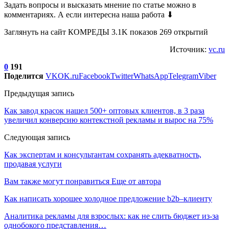
Задать вопросы и высказать мнение по статье можно в
комментариях. А если интересна наша работа ⬇
Заглянуть на сайт КОМРЕДЫ 3.1K показов 269 открытий
Источник:
vc.ru
0
191
Поделится
VK
OK.ru
Facebook
Twitter
WhatsApp
Telegram
Viber
Предыдущая запись
Как завод красок нашел 500+ оптовых клиентов, в 3 раза
увеличил конверсию контекстной рекламы и вырос на 75%
Следующая запись
Как экспертам и консультантам сохранять адекватность,
продавая услуги
Вам также могут понравиться
Еще от автора
Как написать хорошее холодное предложение b2b–клиенту
Аналитика рекламы для взрослых: как не слить бюджет из-за
однобокого представления…