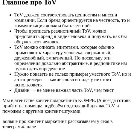
Главное про ToV
ToV должен соответствовать ценностям и миссии
компании. Если бренд ориентируется на честность, то и
коммуникация должна быть честной.
Чтобы прописать реалистичный ToV, можно
представить бренд в виде человека и подумать, как бы
общался этот человек.
ToV можно описать эпитетами, которые обычно
применяют к характеру человека: сдержанный,
дружелюбный, эмпатичный. Но поскольку эти
определения довольно абстрактные, в редполитике им
нужно дать определение.
Нужно показать не только примеры уместного ToV, но и
антипримеры — какие слова и подачу не стоит
использовать.
Дизайн — не менее важная часть ToV, чем текст.
Мы в агентстве контент-маркетинга КОМРЕДА всегда готовы
прийти на помощь: подберём подходящий для вас ToV и
поможем с другими контент-штуками.
Больше про контент-маркетинг рассказываем у себя в
телеграм-канале.