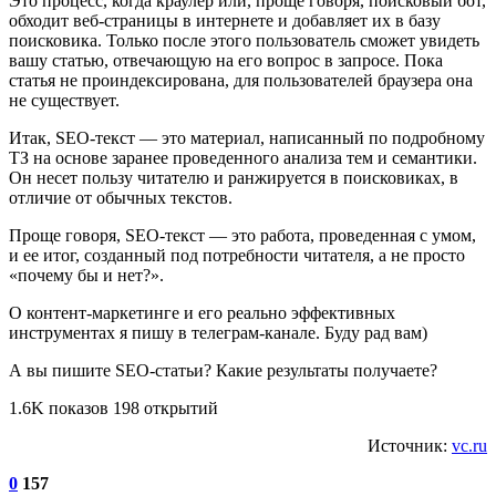
Это процесс, когда краулер или, проще говоря, поисковый бот,
обходит веб-страницы в интернете и добавляет их в базу
поисковика. Только после этого пользователь сможет увидеть
вашу статью, отвечающую на его вопрос в запросе. Пока
статья не проиндексирована, для пользователей браузера она
не существует.
Итак, SEO-текст ― это материал, написанный по подробному
ТЗ на основе заранее проведенного анализа тем и семантики.
Он несет пользу читателю и ранжируется в поисковиках, в
отличие от обычных текстов.
Проще говоря, SEO-текст ― это работа, проведенная с умом,
и ее итог, созданный под потребности читателя, а не просто
«почему бы и нет?».
О контент-маркетинге и его реально эффективных
инструментах я пишу в телеграм-канале. Буду рад вам)
А вы пишите SEO-статьи? Какие результаты получаете?
1.6K показов 198 открытий
Источник:
vc.ru
0
157