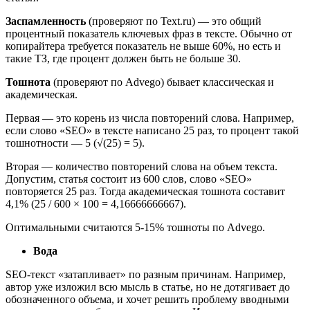
Заспамленность
(проверяют по Text.ru) ― это общий
процентный показатель ключевых фраз в тексте. Обычно от
копирайтера требуется показатель не выше 60%, но есть и
такие ТЗ, где процент должен быть не больше 30.
Тошнота
(проверяют по Advego) бывает классическая и
академическая.
Первая ― это корень из числа повторений слова. Например,
если слово «SEO» в тексте написано 25 раз, то процент такой
тошнотности ― 5 (√(25) = 5).
Вторая ― количество повторений слова на объем текста.
Допустим, статья состоит из 600 слов, слово «SEO»
повторяется 25 раз. Тогда академическая тошнота составит
4,1% (25 / 600 × 100 = 4,16666666667).
Оптимальными считаются 5-15% тошноты по Advego.
Вода
SEO-текст «затапливает» по разным причинам. Например,
автор уже изложил всю мысль в статье, но не дотягивает до
обозначенного объема, и хочет решить проблему вводными