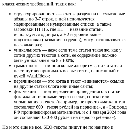
классических требований, таких как:
структурированность ― статья разделена на смысловые
абзацы по 3-7 строк, в ней используются
маркированные и нумерованные списки, а также
заголовки H1-H5, где H1 ― название статьи,
используется один раз, а H2 и уровни выше ―
подзаголовки (названия разделов), могут использоваться
несколько раз;
уникальность ― даже если тема статьи такая же, как у
сотни других текстов в сети, ее содержание должно
быть уникальным на 85-100%;
грамотность ― ни поисковые алгоритмы, ни читатели
не станут воспринимать всерьез текст, написанный с
кучей «АшЫбок»;
перелинковка ― это когда в текст «вшиваются» ссылки
на другие статьи блога или иные сайты;
фактчекинг ― подтверждение приведенного в статье
фактажа источниками через ссылки, сноски или
упоминания в тексте (например, не просто «маткапитал
составляет 600+ тысяч рублей на первенца», а «Соцфонд
РФ проиндексировал маткапитал, и с 1 января 2024 года
он составляет 630 400 рублей на первого ребенка»).
Но и это еще не все. SEO-тексты пишут не по наитию и