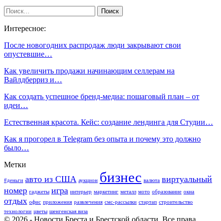
Интересное:
После новогодних распродаж люди закрывают свои
опустевшие…
Как увеличить продажи начинающим селлерам на
Вайлдберриз и…
Как создать успешное бренд-медиа: пошаговый план – от
идеи…
Естественная красота. Кейс: создание лендинга для Студии…
Как я прогорел в Telegram без опыта и почему это должно
было…
Метки
бизнес
авто из США
виртуальный
#деньги
аукцион
валюта
номер
игра
гаджеты
интерьер
маркетинг
металл
мото
образование
окна
отдых
офис
приложения
развлечения
смс-рассылки
стартап
строительство
технологии
цветы
шенгенская виза
© 2026 - Новости Бреста и Брестской области. Все права