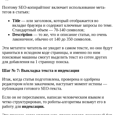
Поэтому SEO-копирайтинг включает использование мета-
тегов в статьях:
Title
― или заголовок, который отображается во
вкладке браузера и содержит ключевые запросы по теме.
Стандартный объем ― 70-140 символов;
Description
― то же, что и описание статьи, но очень
лаконичное, обычно от 140 до 350 символов.
Эти метатеги читатель не увидит в самом тексте, но они будут
храниться в исходном коде страницы, и именно по ним
поисковые машины смогут выделить текст из сотен других
для добавления на 1 страницу поиска.
Шаг № 7: Выкладка текста и индексация
Итак, когда статья подготовлена, проверена и одобрена
редактором и/или заказчиком, наступает момент истины ―
публикация готового SEO-текста.
Если он не переспамлен, написан человеческим языком и
четко структурирован, то роботы-алгоритмы возьмут его в
работу для
индексации.