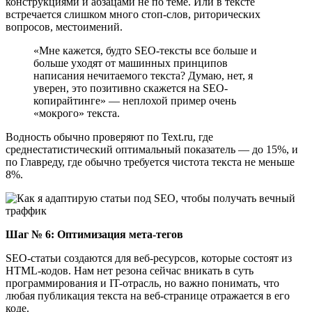
конструкциями и абзацами не по теме. Или в тексте
встречается слишком много стоп-слов, риторических
вопросов, местоимений.
«Мне кажется, будто SEO-тексты все больше и
больше уходят от машинных принципов
написания нечитаемого текста? Думаю, нет, я
уверен, это позитивно скажется на SEO-
копирайтинге» ― неплохой пример очень
«мокрого» текста.
Водность обычно проверяют по Text.ru, где
среднестатистический оптимальный показатель ― до 15%, и
по Главреду, где обычно требуется чистота текста не меньше
8%.
Шаг № 6: Оптимизация мета-тегов
SEO-статьи создаются для веб-ресурсов, которые состоят из
HTML-кодов. Нам нет резона сейчас вникать в суть
программирования и IT-отрасль, но важно понимать, что
любая публикация текста на веб-странице отражается в его
коде.