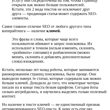
услугу они сосредоточены на том, чтобы страницу
открыли как можно больше пользователей.
Кстати, эти 2 вида текстов не исключают друг
друга ― продающая статья может содержать SEO-
элементы.
Самое главное отличие SEO от любого другого типа
копирайтинга ― наличие
ключей.
Это фразы и слова, которые чаще всего
пользователи вбивают в запрос поисковика. Их
используют в точном (нельзя изменять, склонять,
«разбивать» союзами) и разбавленном (можно
менять, склонять и добавлять дополнительные
слова) вхождениях.
Кстати, несколько лет назад роботы, которые занимаются
ранжированием страниц поисковика, были проще. Они
выводили наверх те статьи, которые содержали как можно
больше ключей. Доходило до того, что некоторые читеры
писали их в конце текста белым шрифтом. Сегодня боты
сильно апгрейдились, и научились выделять только полезный
контент.
Но наличие в тексте ключей ― не единственный признак
оптимизированного SEO-текста. К нему есть еще ряд