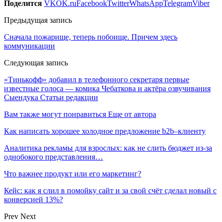
Поделится
VK
OK.ru
Facebook
Twitter
WhatsApp
Telegram
Viber
Предыдущая запись
Сначала пожарище, теперь побоище. Причем здесь
коммуникации
Следующая запись
«Тинькофф» добавил в телефонного секретаря первые
известные голоса — комика Чебаткова и актёра озвучивания
Сыендука Статьи редакции
Вам также могут понравиться
Еще от автора
Как написать хорошее холодное предложение b2b–клиенту
Аналитика рекламы для взрослых: как не слить бюджет из-за
однобокого представления…
Что важнее продукт или его маркетинг?
Кейс: как я слил в помойку сайт и за свой счёт сделал новый с
конверсией 13%?
Prev
Next