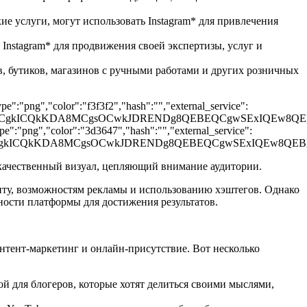
е услуги, могут использовать Instagram* для привлечения
Instagram* для продвижения своей экспертизы, услуг и
, бутиков, магазинов с ручными работами и других розничных
e":"png","color":"f3f3f2","hash":"","external_service":
QgKCgkICQkKDA8MCgsOCwkJDRENDg8QEBEQCgwSExIQEw
e":"png","color":"3d3647","hash":"","external_service":
QgKCgkICQkKDA8MCgsOCwkJDRENDg8QEBEQCgwSExIQEw
 качественный визуал, цепляющий внимание аудитории.
енту, возможностям рекламы и использованию хэштегов. Однако
ности платформы для достижения результатов.
нтент-маркетинг и онлайн-присутствие. Вот несколько
ой для блогеров, которые хотят делиться своими мыслями,