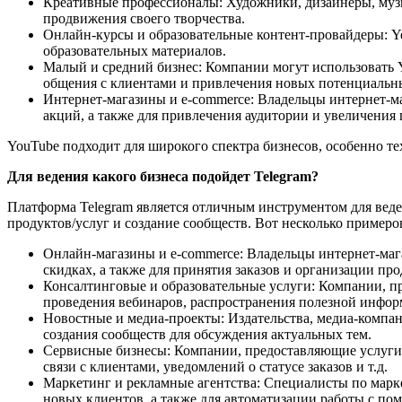
Креативные профессионалы: Художники, дизайнеры, музы
продвижения своего творчества.
Онлайн-курсы и образовательные контент-провайдеры: Yo
образовательных материалов.
Малый и средний бизнес: Компании могут использовать Y
общения с клиентами и привлечения новых потенциальн
Интернет-магазины и e-commerce: Владельцы интернет-м
акций, а также для привлечения аудитории и увеличения
YouTube подходит для широкого спектра бизнесов, особенно те
Для ведения какого бизнеса подойдет Telegram?
Платформа Telegram является отличным инструментом для веде
продуктов/услуг и создание сообществ. Вот несколько примеро
Онлайн-магазины и e-commerce: Владельцы интернет-мага
скидках, а также для принятия заказов и организации про
Консалтинговые и образовательные услуги: Компании, пр
проведения вебинаров, распространения полезной инфор
Новостные и медиа-проекты: Издательства, медиа-компан
создания сообществ для обсуждения актуальных тем.
Сервисные бизнесы: Компании, предоставляющие услуги в
связи с клиентами, уведомлений о статусе заказов и т.д.
Маркетинг и рекламные агентства: Специалисты по марке
новых клиентов, а также для автоматизации работы с по