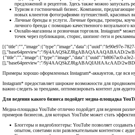
предложений и рецептов. Здесь также можно запускать р
Туризм и гостиничный бизнес. Компании, предлагающие т
новых клиентов фотографиями путешествий, красивых ви
Личные бренды и услуги. Личные бренды, тренеры, коучи
личного бренда с помощью качественного визуального ко
Онлайн-магазины и розничная торговля. Instagram* мож
точек через публикации, сторис, шопинг-теги и рекламн
[{"title":"","image":{"type":"image","data":{"uuid":"fe90e97e-7827
[],"base64preview":"/9j/4AAQSkZJRgABAQAAAQAB
{"title":"","image":{"type":"image","data":{"uuid":"b8067ac0-a3e2
[],"base64preview":"/9j/4AAQSkZJRgABAQIAHAAc
Примеры хорошо оформленных Instagram*-аккаунтов, где вся 
Instagram* предоставляет широкие возможности для продвижен
важно следить за трендами, оптимизировать контент для аудит
Для ведения какого бизнеса подойдет медиа-площадка YouT
Медиа-площадка YouTube отлично подойдет для ведения различ
примеров бизнесов, для которых YouTube может стать эффект
Блоггеры и видеоблоггеры: YouTube позволяет создавать 
опытом, советами или развлекательным контентом с ауди