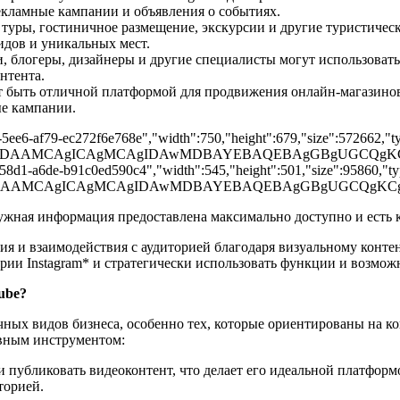
екламные кампании и объявления о событиях.
уры, гостиничное размещение, экскурсии и другие туристически
дов и уникальных мест.
, блогеры, дизайнеры и другие специалисты могут использовать 
нтента.
ет быть отличной платформой для продвижения онлайн-магазинов
ые кампании.
-5ee6-af79-ec272f6e768e","width":750,"height":679,"size":572662,"typ
AAD/2wBDAAMCAgICAgMCAgIDAwMDBAYEBAQEBAgGBgUGC
-58d1-a6de-b91c0ed590c4","width":545,"height":501,"size":95860,"typ
AAD/2wBDAAMCAgICAgMCAgIDAwMDBAYEBAQEBAgGBgUGC
нужная информация предоставлена максимально доступно и есть
ия и взаимодействия с аудиторией благодаря визуальному конт
ории Instagram* и стратегически использовать функции и возмож
ube?
ных видов бизнеса, особенно тех, которые ориентированы на ко
ивным инструментом:
и публиковать видеоконтент, что делает его идеальной платформ
торией.