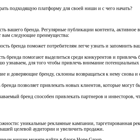
ть вашего бренда. Регулярные публикации контента, активное в
ст вам следующие преимущества:
сть бренда поможет потребителям легче узнать и запомнить ваш
ть бренда помогают выделиться среди конкурентов и привлечь 
о узнаваем, для того чтобы привлечь внимание потенциальных к
шие и доверяющие бренду, склонны возвращаться к нему снова и
ренда позволяет привлекать новых клиентов, которые могут бы
аваемый бренд способен привлекать партнеров и инвесторов, ч
жности: уникальные рекламные кампании, таргетированная рекл
 вашей целевой аудитории и увеличить продажи.
ичным нишам можете найти в блоге Hope Group