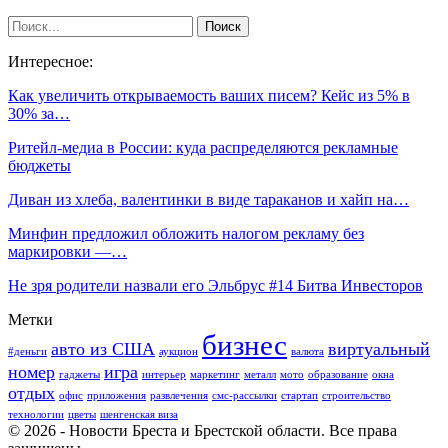
Интересное:
Как увеличить открываемость ваших писем? Кейс из 5% в
30% за…
Ритейл-медиа в России: куда распределяются рекламные
бюджеты
Диван из хлеба, валентинки в виде тараканов и хайп на…
Минфин предложил обложить налогом рекламу без
маркировки —…
Не зря родители назвали его Эльбрус #14 Битва Инвесторов
Метки
бизнес
авто из США
виртуальный
#деньги
аукцион
валюта
номер
игра
гаджеты
интерьер
маркетинг
металл
мото
образование
окна
отдых
офис
приложения
развлечения
смс-рассылки
стартап
строительство
технологии
цветы
шенгенская виза
© 2026 - Новости Бреста и Брестской области. Все права