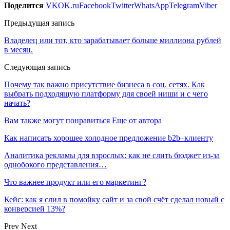
Поделится
VK
OK.ru
Facebook
Twitter
WhatsApp
Telegram
Viber
Предыдущая запись
Владелец или тот, кто зарабатывает больше миллиона рублей
в месяц.
Следующая запись
Почему так важно присутствие бизнеса в соц. сетях. Как
выбрать подходящую платформу для своей ниши и с чего
начать?
Вам также могут понравиться
Еще от автора
Как написать хорошее холодное предложение b2b–клиенту
Аналитика рекламы для взрослых: как не слить бюджет из-за
однобокого представления…
Что важнее продукт или его маркетинг?
Кейс: как я слил в помойку сайт и за свой счёт сделал новый с
конверсией 13%?
Prev
Next