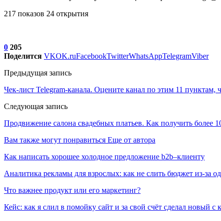
217 показов 24 открытия
0
205
Поделится
VK
OK.ru
Facebook
Twitter
WhatsApp
Telegram
Viber
Предыдущая запись
Чек-лист Telegram-канала. Оцените канал по этим 11 пунктам,
Следующая запись
Продвижение салона свадебных платьев. Как получить более 1
Вам также могут понравиться
Еще от автора
Как написать хорошее холодное предложение b2b–клиенту
Аналитика рекламы для взрослых: как не слить бюджет из-за 
Что важнее продукт или его маркетинг?
Кейс: как я слил в помойку сайт и за свой счёт сделал новый с