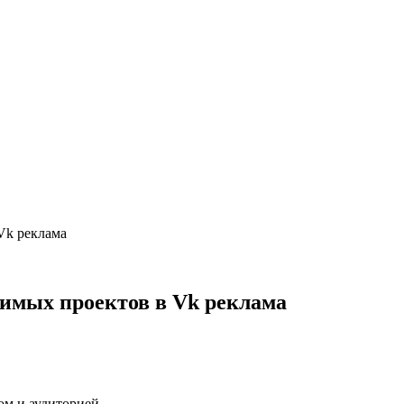
Vk реклама
симых проектов в Vk реклама
ом и аудиторией