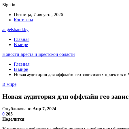
Sign in
Пятница, 7 августа, 2026
Контакты
angelsband.by
Главная
В мире
Новости Бреста и Брестской области
Главная
В мире
Новая аудитория для оффлайн гео зависимых проектов в 
В мире
Новая аудитория для оффлайн гео зави
Опубликовано
Апр 7, 2024
0
205
Поделится
У меня такое работает на офлайн проекты с небольшим бюджет