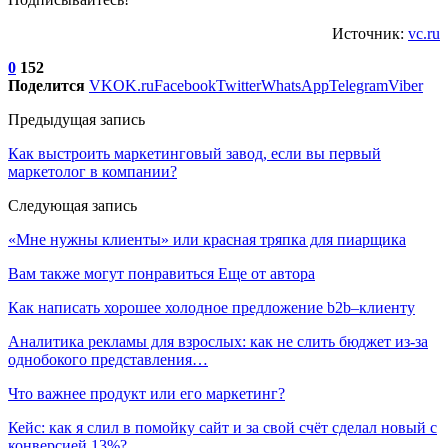
Источник:
vc.ru
0
152
Поделится
VK
OK.ru
Facebook
Twitter
WhatsApp
Telegram
Viber
Предыдущая запись
Как выстроить маркетинговый завод, если вы первый
маркетолог в компании?
Следующая запись
«Мне нужны клиенты» или красная тряпка для пиарщика
Вам также могут понравиться
Еще от автора
Как написать хорошее холодное предложение b2b–клиенту
Аналитика рекламы для взрослых: как не слить бюджет из-за
однобокого представления…
Что важнее продукт или его маркетинг?
Кейс: как я слил в помойку сайт и за свой счёт сделал новый с
конверсией 13%?