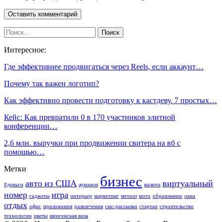
Интересное:
Где эффективнее продвигаться через Reels, если аккаунт…
Почему так важен логотип?
Как эффективно провести подготовку к кастдеву. 7 простых…
Кейс: Как превратили 0 в 170 участников элитной
конференции…
2,6 млн. выручки при продвижении свитера на вб с
помощью…
Метки
бизнес
авто из США
виртуальный
#деньги
аукцион
валюта
номер
игра
гаджеты
интерьер
маркетинг
металл
мото
образование
окна
отдых
офис
приложения
развлечения
смс-рассылки
стартап
строительство
технологии
цветы
шенгенская виза