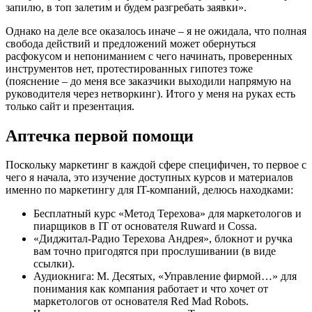
запилю, в топ залетим и будем разгребать заявки».
Однако на деле все оказалось иначе – я не ожидала, что полная
свобода действий и предложений может обернуться
расфокусом и непониманием с чего начинать, проверенных
инструментов нет, протестированных гипотез тоже
(пояснение – до меня все заказчики выходили напрямую на
руководителя через нетворкинг). Итого у меня на руках есть
только сайт и презентация.
Аптечка первой помощи
Поскольку маркетинг в каждой сфере специфичен, то первое с
чего я начала, это изучение доступных курсов и материалов
именно по маркетингу для IT-компаний, делюсь находками:
Бесплатный курс «Метод Терехова» для маркетологов и
пиарщиков в IT от основателя Ruward и Cossa.
«Диджитал-Радио Терехова Андрея», блокнот и ручка
вам точно пригодятся при прослушивании (в виде
ссылки).
Аудиокнига: М. Десятых, «Управление фирмой…» для
понимания как компания работает и что хочет от
маркетологов от основателя Red Mad Robots.