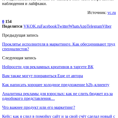
наблюдения и лайфхаки.
Источник:
vc.ru
0
154
Поделится
VK
OK.ru
Facebook
Twitter
WhatsApp
Telegram
Viber
Предыдущая запись
Проклятье исполнителя в маркетинге. Как обесценивают труд
специалистов?
Следующая запись
Нейросети для рекламных креативов в таргете ВК
Вам также могут понравиться
Еще от автора
Как написать хорошее холодное предложение b2b–клиенту
Аналитика рекламы для взрослых: как не слить бюджет из-за
однобокого представления…
Что важнее продукт или его маркетинг?
Кейс: как я слил в помойку сайт и за свой счёт сделал новый с