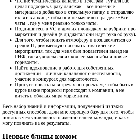
Чтение тематических каналов в Телеграм, тут для вас
целая подборка. Сразу лайфхак – все полезные
материалы я добавляю в отдельную папку, и отправляю
их все в архив, чтобы они не маячили в разделе «Все
чаты», где у меня реально только чаты.
Подпишитесь в VC и других площадках на рубрики про
маркетинг и дизайн (в диджитал они идут рука об руку).
Для того, чтобы понять атмосферу и познакомиться со
средой IT, рекомендую посещать тематические
мероприятия, так для меня был показателен выезд на
РИФ, где я увидела своих коллег, масштабы и новые
горизонты.
Найти вдохновение в работе для собственных
достижений – личный канал/блог о деятельности,
участие в конкурсах для маркетологов.
Присутствовать на встречах по проектам, чтобы быть в
курсе какие процессы происходят в компании, а не
витать в облаках мира маркетинга.
Весь набор знаний и информации, полученный из таких
доступных способов, дали мне хорошую базу для того, чтобы
понять в чем уникальность именно нашей команды, и как я
могу повлиять на ее результаты.
Первые блины комом