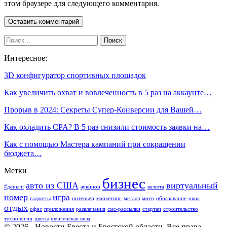
этом браузере для следующего комментария.
Интересное:
3D конфигуратор спортивных площадок
Как увеличить охват и вовлеченность в 5 раз на аккаунте…
Прорыв в 2024: Секреты Супер-Конверсии для Вашей…
Как охладить CPA? В 5 раз снизили стоимость заявки на…
Как с помощью Мастера кампаний при сокращении
бюджета…
Метки
бизнес
авто из США
виртуальный
#деньги
аукцион
валюта
номер
игра
гаджеты
интерьер
маркетинг
металл
мото
образование
окна
отдых
офис
приложения
развлечения
смс-рассылки
стартап
строительство
технологии
цветы
шенгенская виза
© 2026 - Новости Бреста и Брестской области. Все права