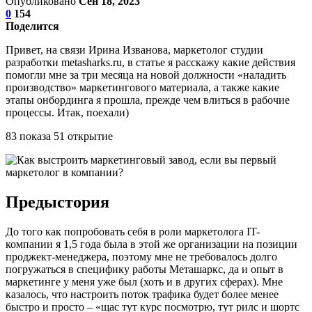
Опубликовано
Сен 18, 2023
0
154
Поделится
Привет, на связи Ирина Изванова, маркетолог студии
разработки metasharks.ru, в статье я расскажу какие действия
помогли мне за три месяца на новой должности «наладить
производство» маркетингового материала, а также какие
этапы онбординга я прошла, прежде чем влиться в рабочие
процессы. Итак, поехали)
83 показа 51 открытие
Предыстория
До того как попробовать себя в роли маркетолога IT-
компании я 1,5 года была в этой же организации на позиции
проджект-менеджера, поэтому мне не требовалось долго
погружаться в специфику работы Меташаркс, да и опыт в
маркетинге у меня уже был (хоть и в других сферах). Мне
казалось, что настроить поток трафика будет более менее
быстро и просто – «щас тут курс посмотрю, тут рилс и шортс