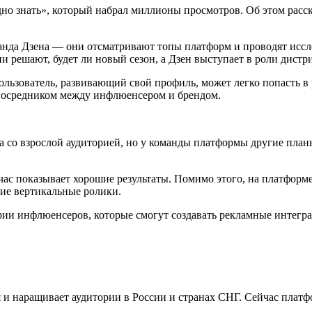
о знать», который набрал миллионы просмотров. Об этом расск
анда Дзена — они отсматривают топы платформ и проводят иссл
и решают, будет ли новый сезон, а Дзен выступает в роли дистр
ьзователь, развивающий свой профиль, может легко попасть в 
 посредником между инфлюенсером и брендом.
а со взрослой аудиторией, но у команды платформы другие план
час показывает хорошие результаты. Помимо этого, на платформе
ие вертикальные ролики.
ии инфлюенсеров, которые смогут создавать рекламные интегра
ся и наращивает аудитории в России и странах СНГ. Сейчас пла