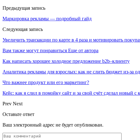
Предыдущая запись
Маркировка рекламы — подробный гайд
Следующая запись
Увеличить транзакции по карте в 4 раза и мотивировать поку
Вам также могут понравиться
Еще от автора
Как написать хорошее холодное предложение b2b–клиенту
Аналитика рекламы для взрослых: как не слить бюджет из-за 
Что важнее продукт или его маркетинг?
Кейс: как я слил в помойку сайт и за свой счёт сделал новый с
Prev
Next
Оставьте ответ
Ваш электронный адрес не будет опубликован.