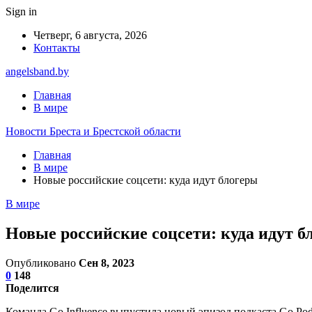
Sign in
Четверг, 6 августа, 2026
Контакты
angelsband.by
Главная
В мире
Новости Бреста и Брестской области
Главная
В мире
Новые российские соцсети: куда идут блогеры
В мире
Новые российские соцсети: куда идут б
Опубликовано
Сен 8, 2023
0
148
Поделится
Команда Go Influence выпустила новый эпизод подкаста Go Pod