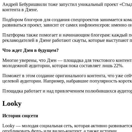
Андрей Бебуришвили тоже запустил уникальный проект «Стыдн
контента в Дзене.
Подбором блогеров для создания спецпроектов занимается ком
развиваться проект, зависит от самих инфлюенсеров: именно он
Платформа также помогает и начинающим блогерам: каждый пол
рекламодателей в Дзене работают скауты, которые выступают
Что ждет Дзен в будущем?
Многие уверены, что Дзен — площадка для текстового контент
молодежной аудитории, которая пока составляет лишь 22%.
Поможет в этом создание оригинального контента, что уже сей
целевой аудитории. Например, набравшие популярность коротк
Площадка работает и над привлечением полюбившихся аудитор
Looky
История соцсети
Looky — молодая социальная сеть, которая активно развивает
опубликовать фото- или видео-контент, а также истории.