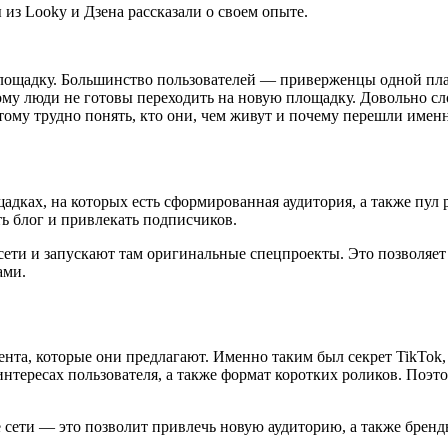
 из Looky и Дзена рассказали о своем опыте.
площадку. Большинство пользователей — приверженцы одной пл
ому люди не готовы переходить на новую площадку. Довольно сл
тому трудно понять, кто они, чем живут и почему перешли имен
ках, на которых есть сформированная аудитория, а также пул 
ть блог и привлекать подписчиков.
 сети и запускают там оригинальные спецпроекты. Это позволяе
ами.
ента, которые они предлагают. Именно таким был секрет TikTok
интересах пользователя, а также формат коротких роликов. Поэт
 сети — это позволит привлечь новую аудиторию, а также бренд