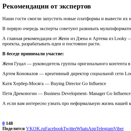
Рекомендации от экспертов
Наши гости смогли запустить новые платформы и вывести их н
В первую очередь эксперты советуют развивать мультиформатно
А главная рекомендация от Жени из Дзена и Артема из Looky — 
проекты, разрабатывать идеи и постоянно расти.
В беседе принимали участие:
Женя Гуцал — руководитель группы оригинального контента в
Артем Коновалов — креативный директор социальной сети Lo
Катя Хербер-Мосяга — Buying Director Go Influence
Петя Дремлюгин — Business Development- Manager Go Influence
А если вам интересно узнать про неформальную жизнь нашей 
0
148
Поделится
VK
OK.ru
Facebook
Twitter
WhatsApp
Telegram
Viber