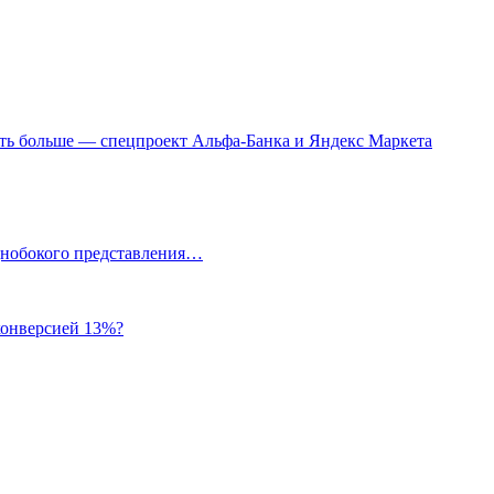
пать больше — спецпроект Альфа-Банка и Яндекс Маркета
однобокого представления…
 конверсией 13%?