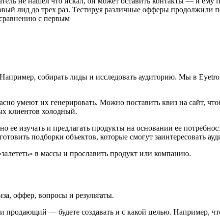
атель не нашел что искал, он может оставить контакты — и ему
ловый лид до трех раз. Тестируя различные офферы продолжили 
о сравнению с первым
Например, собирать лиды и исследовать аудиторию. Мы в Eyetron
асно умеют их генерировать. Можно поставить квиз на сайт, чт
ных клиентов холодный.
ожно ее изучать и предлагать продукты на основании ее потребн
готовить подборки объектов, которые смогут заинтересовать ау
алететь» в массы и прославить продукт или компанию.
иза, оффер, вопросы и результаты.
и продающий — будете создавать и с какой целью. Например, ч