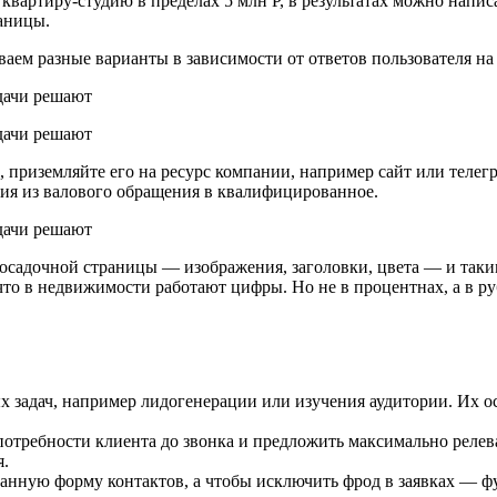
 квартиру-студию в пределах 5 млн Р, в результатах можно напис
аницы.
аем разные варианты в зависимости от ответов пользователя на
, приземляйте его на ресурс компании, например сайт или телег
ия из валового обращения в квалифицированное.
садочной страницы — изображения, заголовки, цвета — и таким 
то в недвижимости работают цифры. Но не в процентнах, а в ру
 задач, например лидогенерации или изучения аудитории. Их о
отребности клиента до звонка и предложить максимально релев
я.
ванную форму контактов, а чтобы исключить фрод в заявках — 