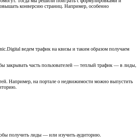
 помогут. Тогда мы решили поиграть с формулировками и
повышать конверсию страниц. Например, особенно
ic.Digital ведем трафик на квизы и таким образом получаем
обы закрывать часть пользователей — теплый трафик — в лиды,
остей. Например, на портале о недвижимости можно выпустить
диторию.
тобы получить лиды — или изучить аудиторию.