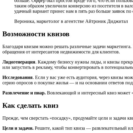
больше. Оффер был простой вроде того, что если пользов
таким образом увеличили конверсию из посетителя в ва
удачный вариант принес нам в пять раз больше заявок п
Вероника, маркетолог в агентстве Айтроник Диджитал
Возможности квизов
Благодаря квизам можно решать различные задачи маркетинга. 
обращения от интересантов недвижимости для клиентов.
Лидогенерация
. Каждому бизнесу нужны лиды, и квизы прекр
или запустить в рекламу, чтобы конвертировать в потенциаль
Исследования
. Если у вас уже есть аудитория, через квизы м
серию опросов о покупке жилья — и на основании ответов под
Развлечение и пиар.
Вовлекающий и интересный квиз может «з
Как сделать квиз
Прежде, чем сверстать «посадку», продумайте цели и задачи кв
Цели и задачи.
Решите, какой тип квиза — развлекательный ил