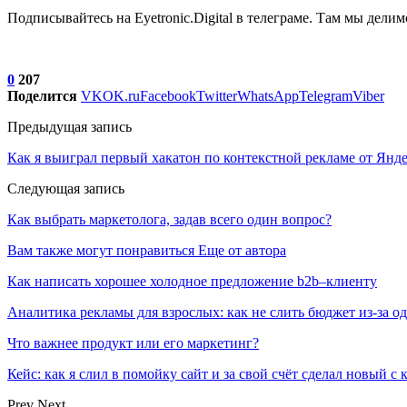
Подписывайтесь на Eyetronic.Digital в телеграме. Там мы дел
0
207
Поделится
VK
OK.ru
Facebook
Twitter
WhatsApp
Telegram
Viber
Предыдущая запись
Как я выиграл первый хакатон по контекстной рекламе от Янд
Следующая запись
Как выбрать маркетолога, задав всего один вопрос?
Вам также могут понравиться
Еще от автора
Как написать хорошее холодное предложение b2b–клиенту
Аналитика рекламы для взрослых: как не слить бюджет из-за 
Что важнее продукт или его маркетинг?
Кейс: как я слил в помойку сайт и за свой счёт сделал новый с
Prev
Next