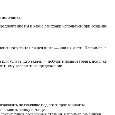
и источника.
 предпочтение им и какие лайфхаки используем при создании.
ноценного сайта или лендинга — или их части. Например, в
или услуге. Его задача — побудить пользователя к покупке
елать ему релевантное предложение.
редложить подходящие под его запрос варианты.
 оставить заявку в конце.
с других типов посадочных страниц, например лендингов.