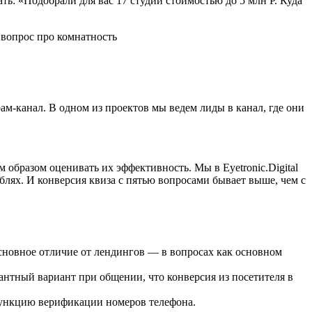
ать: «Подобрали для вас 17 студий стоимостью до 5 млн Р. Куда
 вопрос про комнатность
рам-канал. В одном из проектов мы ведем лиды в канал, где они
образом оценивать их эффективность. Мы в Eyetronic.Digital
блях. И конверсия квиза с пятью вопросами бывает выше, чем с
сновное отличие от лендингов — в вопросах как основном
антный вариант при общении, что конверсия из посетителя в
функцию верификации номеров телефона.