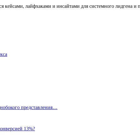
имся кейсами, лайфхаками и инсайтами для системного лидгена 
екса
однобокого представления…
 конверсией 13%?