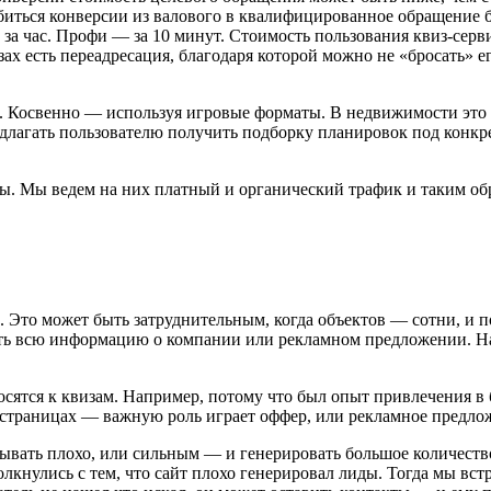
иться конверсии из валового в квалифицированное обращение б
 за час. Профи — за 10 минут. Стоимость пользования квиз-серв
ах есть переадресация, благодаря которой можно не «бросать» е
. Косвенно — используя игровые форматы. В недвижимости это 
лагать пользователю получить подборку планировок под конкре
ы. Мы ведем на них платный и органический трафик и таким об
 Это может быть затруднительным, когда объектов — сотни, и 
ить всю информацию о компании или рекламном предложении. На
осятся к квизам. Например, потому что был опыт привлечения в
 страницах — важную роль играет оффер, или рекламное предло
тывать плохо, или сильным — и генерировать большое количеств
олкнулись с тем, что сайт плохо генерировал лиды. Тогда мы в