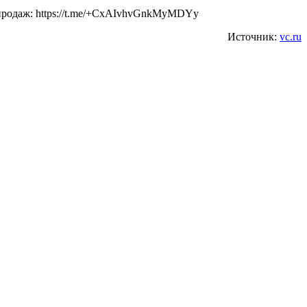
и продаж: https://t.me/+CxAIvhvGnkMyMDYy
Источник:
vc.ru